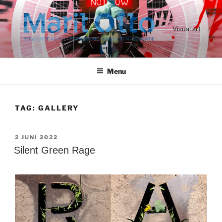
Ga
naar
de
Visual art
inhoud
Menu
TAG:
GALLERY
GEPLAATST
2 JUNI 2022
OP
Silent Green Rage