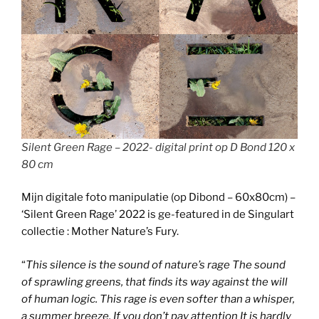
Silent Green Rage – 2022- digital print op D Bond 120 x
80 cm
Mijn digitale foto manipulatie (op Dibond – 60x80cm) –
‘Silent Green Rage’ 2022 is ge-featured in de Singulart
collectie : Mother Nature’s Fury.
“
This silence is the sound of nature’s rage The sound
of sprawling greens, that finds its way against the will
of human logic. This rage is even softer than a whisper,
a summer breeze. If you don’t pay attention It is hardly