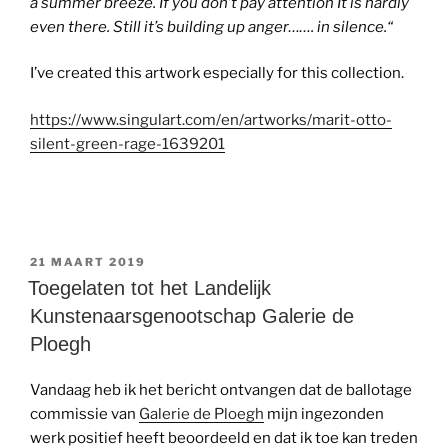
a summer breeze. If you don’t pay attention It is hardly
even there. Still it’s building up anger……. in silence.
“
I’ve created this artwork especially for this collection.
https://www.singulart.com/en/artworks/marit-otto-
silent-green-rage-1639201
GEPLAATST
21 MAART 2019
OP
Toegelaten tot het Landelijk
Kunstenaarsgenootschap Galerie de
Ploegh
Vandaag heb ik het bericht ontvangen dat de ballotage
commissie van
Galerie de Ploegh
mijn ingezonden
werk positief heeft beoordeeld en dat ik toe kan treden