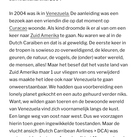
In 2004 was ik in
Venezuela.
De aanleiding was een
bezoek aan een vriendin die op dat moment op
Curacao
woonde. Als kind droomde ik er al van om een
keer naar
Zuid Amerika
te gaan. Nu waren we al in de
Dutch Caraiben en dat is al geweldig. De eerste keer in
de tropen is sowieso zo overweldigend, de kleuren, de
geuren, de natuur, de vogels, de (onder) water wereld,
de mensen, alles! Maar het besef dat het vaste land van
Zuid Amerika maar 1 uur vliegen van ons verwijderd
was maakte het idee ook naar Venezuela te gaan
onweerstaanbaar. We hadden qua voorbereiding een
lonely planet gekocht en een auto gehuurd verder niks.
Want, we wilden gaan toeren en de bewoonde wereld
van Venezuela vind zich voornamelijk langs de kust.
Een lange weg van oost naar west. Dus we voorzagen
hierin toen geen ingewikkelde toestanden. Maar de
vlucht ansich (Dutch Carribean Airlines > DCA) was