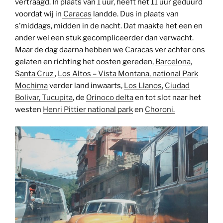
vertraagd. In plaats van 1 uur, heeft het 11 uur geduurd
voordat wij in
Caracas
landde. Dus in plaats van
s’middags, midden in de nacht. Dat maakte het een en
ander wel een stuk gecompliceerder dan verwacht.
Maar de dag daarna hebben we Caracas ver achter ons
gelaten en richting het oosten gereden,
Barcelona,
S
anta Cruz
,
Los Altos – Vista Montana,
national Park
Mochima
verder land inwaarts,
Los Llanos,
Ciudad
Bolivar,
Tucupita
, de
Orinoco delta
en tot slot naar het
westen
Henri Pittier national park
en
Choroni.