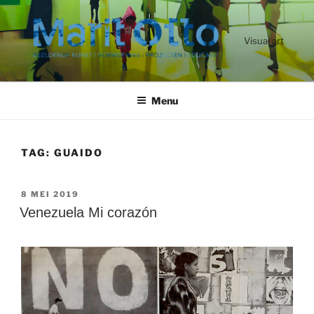
Ga
naar
de
Visual art
inhoud
Menu
TAG:
GUAIDO
GEPLAATST
8 MEI 2019
OP
Venezuela Mi corazón