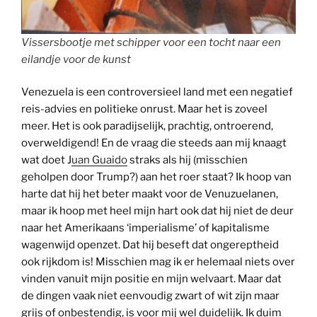
Vissersbootje met schipper voor een tocht naar een
eilandje voor de kunst
Venezuela is een controversieel land met een negatief
reis-advies en politieke onrust. Maar het is zoveel
meer. Het is ook paradijselijk, prachtig, ontroerend,
overweldigend! En de vraag die steeds aan mij knaagt
wat doet J
uan Guaido
straks als hij (misschien
geholpen door Trump?) aan het roer staat? Ik hoop van
harte dat hij het beter maakt voor de Venuzuelanen,
maar ik hoop met heel mijn hart ook dat hij niet de deur
naar het Amerikaans ‘imperialisme’ of kapitalisme
wagenwijd openzet. Dat hij beseft dat ongereptheid
ook rijkdom is! Misschien mag ik er helemaal niets over
vinden vanuit mijn positie en mijn welvaart. Maar dat
de dingen vaak niet eenvoudig zwart of wit zijn maar
grijs of onbestendig, is voor mij wel duidelijk. Ik duim