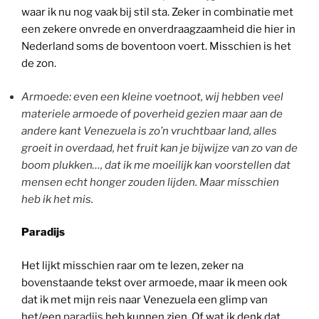
waar ik nu nog vaak bij stil sta. Zeker in combinatie met
een zekere onvrede en onverdraagzaamheid die hier in
Nederland soms de boventoon voert. Misschien is het
de zon.
Armoede: even een kleine voetnoot, wij hebben veel
materiele armoede of poverheid gezien maar aan de
andere kant Venezuela is zo’n vruchtbaar land, alles
groeit in overdaad, het fruit kan je bijwijze van zo van de
boom plukken…, dat ik me moeilijk kan voorstellen dat
mensen echt honger zouden lijden. Maar misschien
heb ik het mis.
Paradijs
Het lijkt misschien raar om te lezen, zeker na
bovenstaande tekst over armoede, maar ik meen ook
dat ik met mijn reis naar Venezuela een glimp van
het/een
paradijs
heb kunnen zien. Of wat ik denk dat