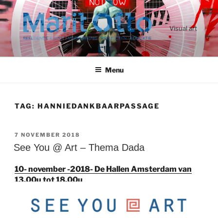
Ga
naar
de
Visual art
inhoud
Menu
TAG:
HANNIEDANKBAARPASSAGE
GEPLAATST
7 NOVEMBER 2018
OP
See You @ Art – Thema Dada
10- november -2018- De Hallen Amsterdam van
13.00u tot 18.00u