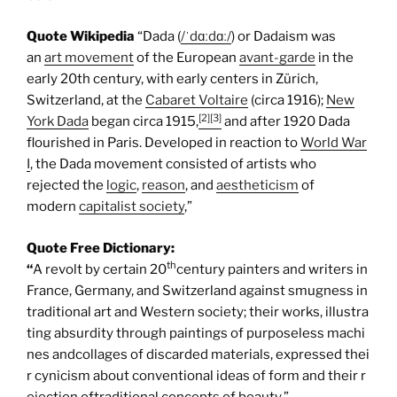
Quote Wikipedia
“Dada (
/ˈdɑːdɑː/
) or Dadaism was
an
art movement
of the European
avant-garde
in the
early 20th century, with early centers in Zürich,
Switzerland, at the
Cabaret Voltaire
(circa 1916);
New
[2]
[3]
York Dada
began circa 1915,
and after 1920 Dada
flourished in Paris. Developed in reaction to
World War
I
, the Dada movement consisted of artists who
rejected the
logic
,
reason
, and
aestheticism
of
modern
capitalist society
,”
Quote Free Dictionary:
th
“
A revolt by certain 20
century painters and writers in
France, Germany, and Switzerland against smugness in
traditional art and Western society; their works, illustra
ting absurdity through paintings of purposeless machi
nes andcollages of discarded materials, expressed thei
r cynicism about conventional ideas of form and their r
ejection oftraditional concepts of beauty.”