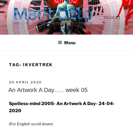
Ga
naar
de
Visual art
inhoud
Menu
TAG:
IKVERTREK
GEPLAATST
20 APRIL 2020
OP
An Artwork A Day….. week 05
Spotless-mind 2005-
An Artwork A Day- 24-04-
2020
(For English scroll down)