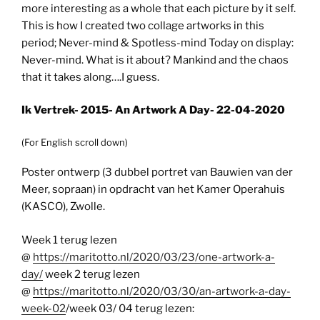
more interesting as a whole that each picture by it self.
This is how I created two collage artworks in this
period; Never-mind & Spotless-mind Today on display:
Never-mind. What is it about? Mankind and the chaos
that it takes along….I guess.
Ik Vertrek- 2015- An Artwork A Day- 22-04-2020
(For English scroll down)
Poster ontwerp (3 dubbel portret van Bauwien van der
Meer, sopraan) in opdracht van het Kamer Operahuis
(KASCO), Zwolle.
Week 1 terug lezen
@
https://maritotto.nl/2020/03/23/one-artwork-a-
day/
week 2 terug lezen
@
https://maritotto.nl/2020/03/30/an-artwork-a-day-
week-02
/week 03/ 04 terug lezen: