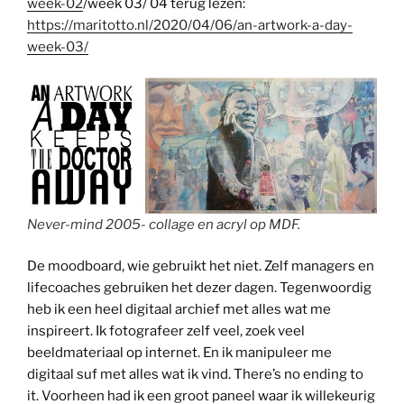
week-02
/week 03/ 04 terug lezen:
https://maritotto.nl/2020/04/06/an-artwork-a-day-
week-03/
Never-mind 2005- collage en acryl op MDF.
De moodboard, wie gebruikt het niet. Zelf managers en
lifecoaches gebruiken het dezer dagen. Tegenwoordig
heb ik een heel digitaal archief met alles wat me
inspireert. Ik fotografeer zelf veel, zoek veel
beeldmateriaal op internet. En ik manipuleer me
digitaal suf met alles wat ik vind. There’s no ending to
it. Voorheen had ik een groot paneel waar ik willekeurig