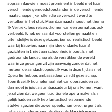
sopraan Bauwien moest prominent in beeld met haar
verschillende gemoedstoestanden in de verschillende
maatschappelijke rollen die ze verwacht werd te
vertolken in het stuk. Maar daarnaast moest het thema
‘Ik Vertrek’, lees reizen, dromen van een oernatuur, ook
verbeeld. Ik heb een aantal voorstellen gemaakt en
uiteindelijke is deze gekozen. Een surrealistisch beeld
waarbij Bauwien, naar mijn idee ondanks haar 3
gezichten in 1, niet aan schoonheid inboet. En het
gedroomde landschap als de verstikkende wereld
waarin ze gevangen zit zijn aanwezig zonder dat het
meteen de aandacht opeist. Ik was in deze tijd als niet
Opera liefhebber, ambassadeur van dit gezelschap.
Toen ik zei, Ik hou helemaal niet van opera zeiden ze,
dan moet je juist als ambassadeur bij ons komen, want
je zal zien dat we geen traditionele opera maken. En
gelijk hadden ze. Ik heb fantastische spannende
stukken gezien die zowel speels, humorvol, urgent als
urban als underground als disco als klassiek waren.