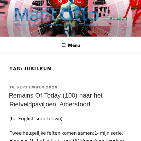
Ga
naar
de
Visual art
inhoud
Menu
TAG:
JUBILEUM
GEPLAATST
16 SEPTEMBER 2020
OP
Remains Of Today (100) naar het
Rietveldpaviljoen, Amersfoort
(for English scroll down)
Twee heugelijke feiten komen samen: 1- mijn serie,
Remains Of Today, bevat nu 100 kleine kunstwerken