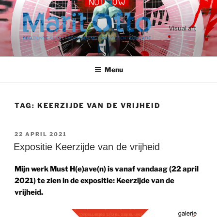
Ga
naar
de
Visual art
inhoud
Menu
TAG:
KEERZIJDE VAN DE VRIJHEID
GEPLAATST
22 APRIL 2021
OP
Expositie Keerzijde van de vrijheid
Mijn
werk Must H(e)ave(n)
is vanaf vandaag (22 april
2021) te zien in de expositie: Keerzijde van de
vrijheid.