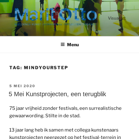
Ga
naar
de
Visual art
inhoud
Menu
TAG:
MINDYOURSTEP
GEPLAATST
5 MEI 2020
OP
5 Mei Kunstprojecten, een terugblik
75 jaar vrijheid zonder festivals, een surrealistische
gewaarwording. Stilte in de stad.
13 jaar lang heb ik samen met collega kunstenaars
kunstprojecten neergezet op het festival-terrein in