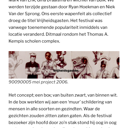
Mark van Enk, Gina Draaisma en Michiel van Bulk. We
werden terzijde gestaan door Ryan Hoekman en Niek
Van der Sprong. Ons eerste wapenfeit als collectief
droeg de titel Vrijheidsgasten. Het festival was
vanwege toenemende populariteit inmiddels van
locatie veranderd. Ditmaal rondom het Thomas A.
Kempis scholen complex.
90090005 mei project 2006.
Het concept; een box; van buiten zwart, van binnen wit.
In de box werkten wij aan een ‘muur’ schildering van
mensen in alle soorten en gezindten. Waar de
gezichten zouden zitten zaten gaten. Als de festival
bezoeker zijn hoofd door zo’n stak stond hij oog in oog