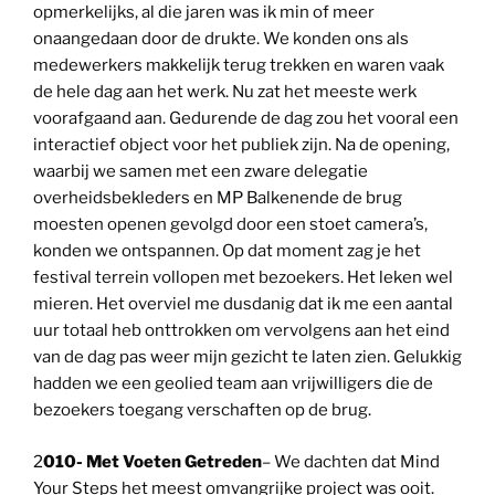
opmerkelijks, al die jaren was ik min of meer
onaangedaan door de drukte. We konden ons als
medewerkers makkelijk terug trekken en waren vaak
de hele dag aan het werk. Nu zat het meeste werk
voorafgaand aan. Gedurende de dag zou het vooral een
interactief object voor het publiek zijn. Na de opening,
waarbij we samen met een zware delegatie
overheidsbekleders en MP Balkenende de brug
moesten openen gevolgd door een stoet camera’s,
konden we ontspannen. Op dat moment zag je het
festival terrein vollopen met bezoekers. Het leken wel
mieren. Het overviel me dusdanig dat ik me een aantal
uur totaal heb onttrokken om vervolgens aan het eind
van de dag pas weer mijn gezicht te laten zien. Gelukkig
hadden we een geolied team aan vrijwilligers die de
bezoekers toegang verschaften op de brug.
2
010- Met Voeten Getreden
– We dachten dat Mind
Your Steps het meest omvangrijke project was ooit.