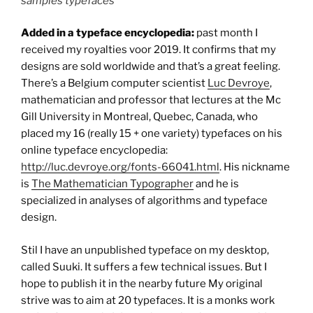
samples typefaces
Added in a typeface encyclopedia:
past month I
received my royalties voor 2019. It confirms that my
designs are sold worldwide and that’s a great feeling.
There’s a Belgium computer scientist
Luc Devroye
,
mathematician and professor that lectures at the Mc
Gill University in Montreal, Quebec, Canada, who
placed my 16 (really 15 + one variety) typefaces on his
online typeface encyclopedia:
http://luc.devroye.org/fonts-66041.html
. His nickname
is
The Mathematician Typographer
and he is
specialized in analyses of algorithms and typeface
design.
Stil I have an unpublished typeface on my desktop,
called Suuki. It suffers a few technical issues. But I
hope to publish it in the nearby future My original
strive was to aim at 20 typefaces. It is a monks work