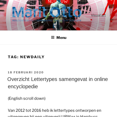
Ga
naar
de
Visual art
inhoud
Menu
TAG:
NEWDAILY
GEPLAATST
18 FEBRUARI 2020
OP
Overzicht Lettertypes samengevat in online
encyclopedie
(English scroll down)
Van 2012 tot 2016 heb ik lettertypes ontworpen en
uitgegeven bij een uitgeverij
URW++ in Hamburg
.