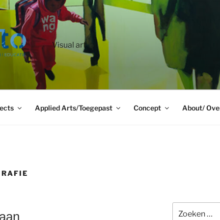
Visual art
ects
Applied Arts/Toegepast
Concept
About/ Ove
GRAFIE
Zoeken
Laan
naar: