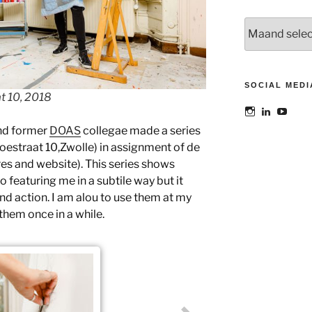
Archieven
SOCIAL MEDI
at 10, 2018
Bekijk
Bekijk
Bekij
het
het
het
and former
DOAS
collegae made a series
profiel
profiel
profie
van
van
van
(Koestraat 10,Zwolle) in assignment of de
@maoatelier
Marit
TheAt
es and website). This series shows
op
Otto
op
Instagram
op
YouT
so featuring me in a subtile way but it
LinkedIn
d action. I am alou to use them at my
 them once in a while.