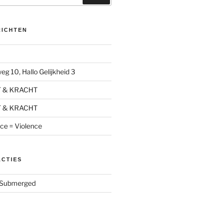
RICHTEN
g 10, Hallo Gelijkheid 3
T & KRACHT
T & KRACHT
nce = Violence
ACTIES
Submerged