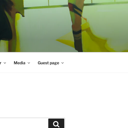
r
Media
Guest page
Zoeken