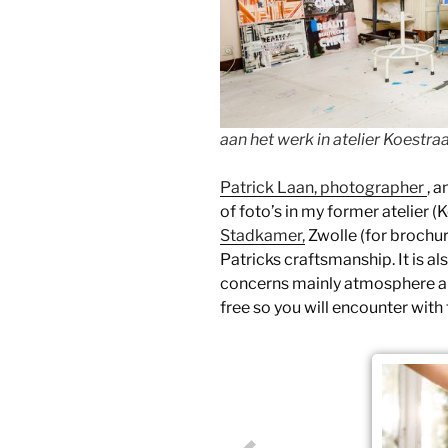
aan het werk in atelier Koestra
Patrick Laan, photographer
, 
of foto’s in my former atelier 
Stadkamer,
Zwolle (for brochur
Patricks craftsmanship. It is al
concerns mainly atmosphere an
free so you will encounter with