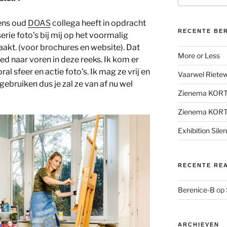
vens oud
DOAS
collega heeft in opdracht
RECENTE BE
erie foto’s bij mij op het voormalig
aakt. (voor brochures en website). Dat
More or Less
d naar voren in deze reeks. Ik kom er
ral sfeer en actie foto’s. Ik mag ze vrij en
Vaarwel Rietewe
gebruiken dus je zal ze van af nu wel
Zienema KOR
Zienema KOR
Exhibition Sile
RECENTE RE
Berenice-B
op
ARCHIEVEN