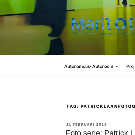
Ga
naar
de
inhoud
Autonomous/ Autonoom
Proj
TAG:
PATRICKLAANFOTO
GEPLAATST
21 FEBRUARI 2019
OP
Foto serie: Patrick 