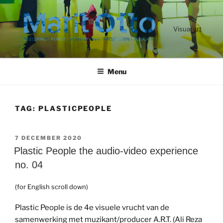
Ga
naar
de
Visual art
inhoud
Menu
TAG:
PLASTICPEOPLE
GEPLAATST
7 DECEMBER 2020
OP
Plastic People the audio-video experience
no. 04
(for English scroll down)
Plastic People is de 4e visuele vrucht van de
samenwerking met muzikant/producer A.R.T. (Ali Reza