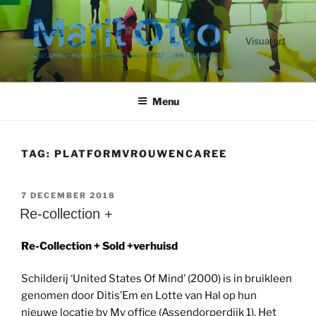
Ga
naar
de
Visual art
inhoud
Menu
TAG:
PLATFORMVROUWENCAREE
GEPLAATST
7 DECEMBER 2018
OP
Re-collection +
Re-Collection + Sold +verhuisd
Schilderij ‘United States Of Mind’ (2000) is in bruikleen
genomen door Ditis’Em en Lotte van Hal op hun
nieuwe locatie by My office (Assendorperdijk 1). Het