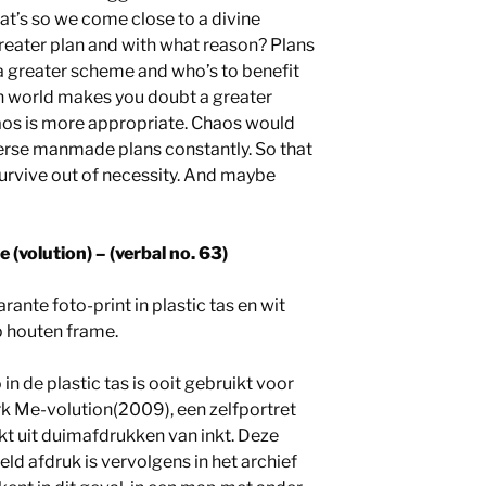
that’s so we come close to a divine
reater plan and with what reason? Plans
 a greater scheme and who’s to benefit
rn world makes you doubt a greater
aos is more appropriate. Chaos would
verse manmade plans constantly. So that
survive out of necessity. And maybe
 (volution) – (verbal no. 63)
rante foto-print in plastic tas en wit
p houten frame.
 in de plastic tas is ooit gebruikt voor
k Me-volution(2009), een zelfportret
t uit duimafdrukken van inkt. Deze
ld afdruk is vervolgens in het archief