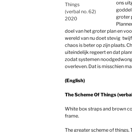
ons uit
Things
goddeli
(verbal no. 62)
groter
2020
Plannen
doel van het groter plan en voor
wereld van nu doet stevig twij
chaos is beter op zijn plaats. 
uiteindelijk regeert en dat pl
zodat systemen noodgedwong
overleven. Dat is misschien m
(English)
The Scheme Of Things (verbal
White box straps and brown c
frame.
The greater scheme of things. T