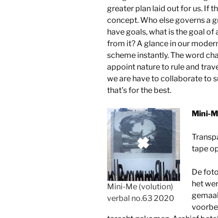
greater plan laid out for us. If 
concept. Who else governs a g
have goals, what is the goal of
from it? A glance in our mode
scheme instantly. The word ch
appoint nature to rule and tra
we are have to collaborate to 
that’s for the best.
Mini-Me
Transpa
tape o
De foto
het wer
Mini-Me (volution)
gemaak
verbal no.63 2020
voorbee