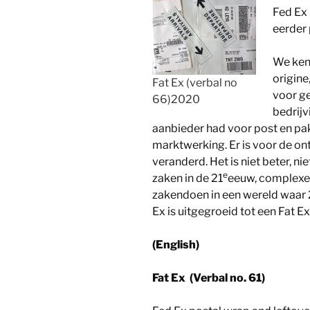
Fed Ex
eerder
We ken
origine
Fat Ex (verbal no
voor g
66)2020
bedrijv
aanbieder had voor post en pak
marktwerking. Er is voor de ont
veranderd. Het is niet beter, nie
e
zaken in de 21
eeuw, complexer
zakendoen in een wereld waar 
Ex is uitgegroeid tot een Fat Ex
(English)
Fat Ex (Verbal no. 61)