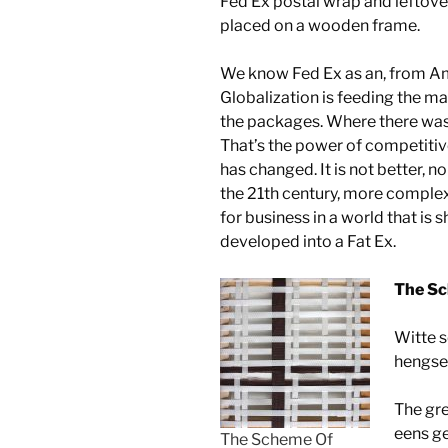
Fed Ex postal wrap and leftover
placed on a wooden frame.
We know Fed Ex as an, from Ame
Globalization is feeding the ma
the packages. Where there was 
That’s the power of competitiv
has changed. It is not better, no
the 21th century, more complex
for business in a world that is 
developed into a Fat Ex.
The Sc
Witte s
hengse
The gre
eens ge
The Scheme Of