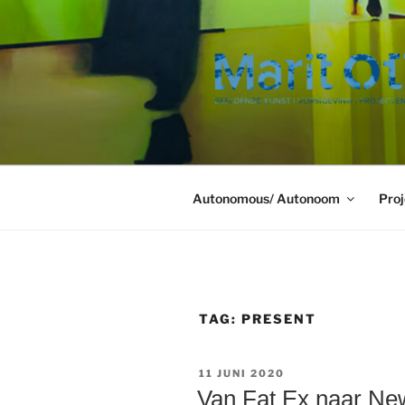
Ga
naar
de
inhoud
Autonomous/ Autonoom
Proj
TAG:
PRESENT
GEPLAATST
11 JUNI 2020
OP
Van Fat Ex naar Ne