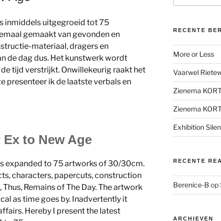
s inmiddels uitgegroeid tot 75
RECENTE BE
lemaal gemaakt van gevonden en
nstructie-materiaal, dragers en
More or Less
an de dag dus. Het kunstwerk wordt
de tijd verstrijkt. Onwillekeurig raakt het
Vaarwel Rietewe
eze presenteer ik de laatste verbals en
Zienema KOR
Zienema KOR
Exhibition Sile
 Ex to New Age
RECENTE RE
is expanded to 75 artworks of 30/30cm.
cts, characters, papercuts, construction
Berenice-B
op
, Thus, Remains of The Day. The artwork
al as time goes by. Inadvertently it
affairs. Hereby I present the latest
ARCHIEVEN