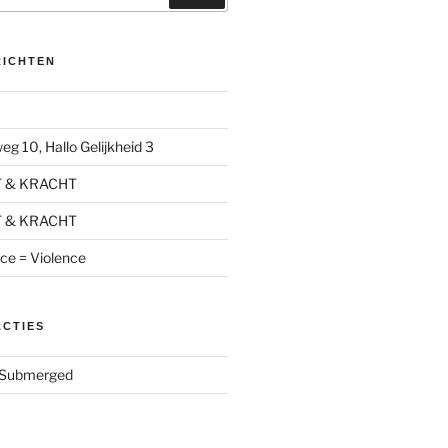
RICHTEN
g 10, Hallo Gelijkheid 3
T & KRACHT
T & KRACHT
nce = Violence
ACTIES
Submerged