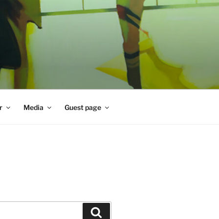
r
Media
Guest page
Zoeken