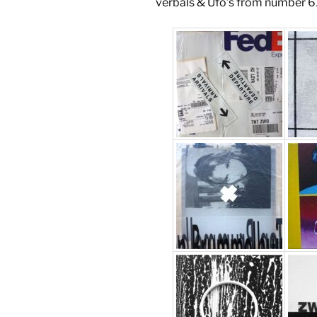
verbals & Ufo’s from number 61