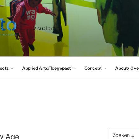
Visual art
ects
Applied Arts/Toegepast
Concept
About/ Ove
Zoeken
w Age
naar: