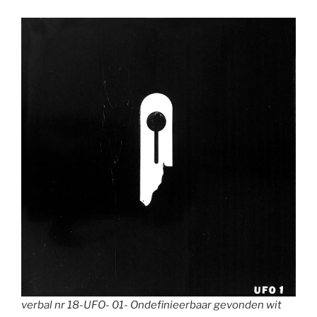
verbal nr 18-UFO- 01- Ondefinieerbaar gevonden wit