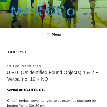
Ga
naar
de
Visual art
inhoud
Menu
TAG:
R10
GEPLAATST
19 AUGUSTUS 2019
OP
U.F.0. (Unidentified Found Objects) 1 & 2 +
Verbal no. 19 + NO
verbal nr 18-UFO- 01-
Ondefnieerbaar gevonden zwarte objecten- op stucloper op
houten frame. 30x 30 cm