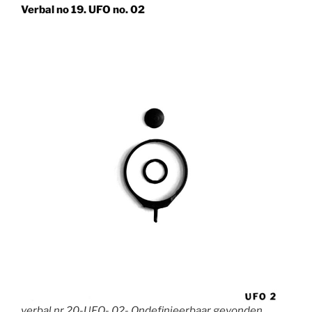
Verbal no 19. UFO no. 02
verbal nr 20-UFO- 02- Ondefinieerbaar gevonden