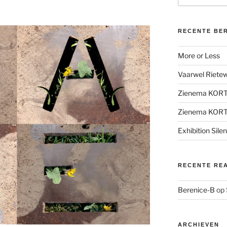
RECENTE BE
More or Less
Vaarwel Rietewe
Zienema KOR
Zienema KOR
Exhibition Sile
RECENTE RE
Berenice-B
op
ARCHIEVEN