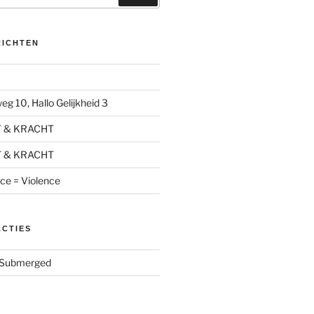
RICHTEN
g 10, Hallo Gelijkheid 3
T & KRACHT
T & KRACHT
nce = Violence
ACTIES
Submerged