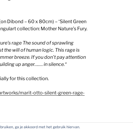
(on Dibond – 60 x 80cm) – ‘Silent Green
ingulart collection: Mother Nature’s Fury.
ature’s rage The sound of sprawling
t the will of human logic. This rage is
ummer breeze. If you don’t pay attention
s building up anger……. in silence.
“
lly for this collection.
artworks/marit-otto-silent-green-rage-
gebruiken, ga je akkoord met het gebruik hiervan.