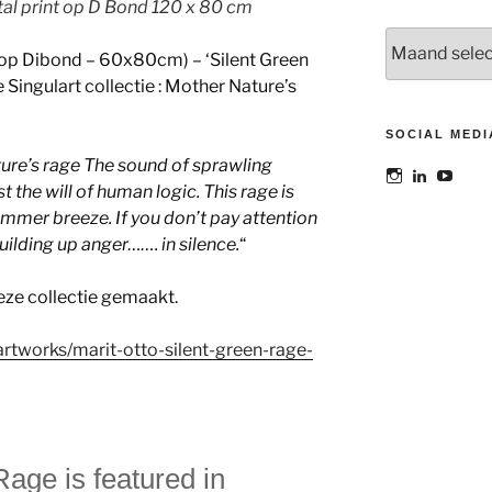
tal print op D Bond 120 x 80 cm
Archieven
 (op Dibond – 60x80cm) – ‘Silent Green
 Singulart collectie : Mother Nature’s
SOCIAL MEDI
ature’s rage The sound of sprawling
Bekijk
Bekijk
Bekij
t the will of human logic. This rage is
het
het
het
profiel
profiel
profie
ummer breeze. If you don’t pay attention
van
van
van
s building up anger……. in silence.
“
@maoatelier
Marit
TheAt
op
Otto
op
Instagram
op
YouT
deze collectie gemaakt.
LinkedIn
artworks/marit-otto-silent-green-rage-
age is featured in