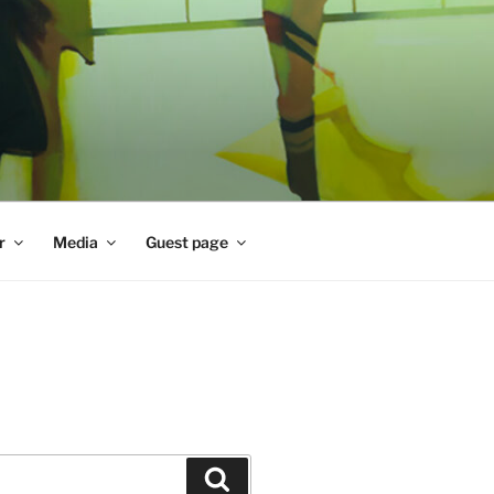
r
Media
Guest page
Zoeken