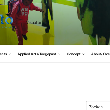
Visual art
ects
Applied Arts/Toegepast
Concept
About/ Ove
Zoeken
naar: