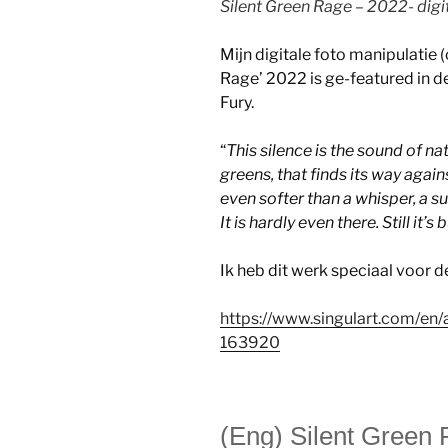
Silent Green Rage – 2022- digi
Mijn digitale foto manipulatie
Rage’ 2022 is ge-featured in de
Fury.
“
This silence is the sound of n
greens, that finds its way agains
even softer than a whisper, a s
It is hardly even there. Still it’
Ik heb dit werk speciaal voor 
https://www.singulart.com/en/
163920
(Eng) Silent Green R