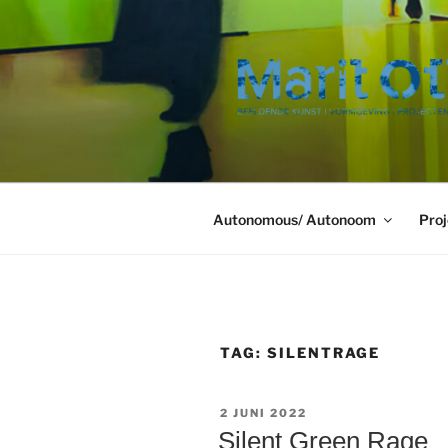
Ga
naar
de
inhoud
Autonomous/ Autonoom
Proj
TAG:
SILENTRAGE
GEPLAATST
2 JUNI 2022
OP
Silent Green Rage