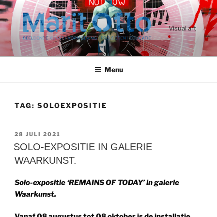
Ga
naar
de
Visual art
inhoud
Menu
TAG:
SOLOEXPOSITIE
GEPLAATST
28 JULI 2021
OP
SOLO-EXPOSITIE IN GALERIE
WAARKUNST.
Solo-expositie ‘REMAINS OF TODAY’ in galerie
Waarkunst.
Vanaf 08 augustus tot 08 oktober is de installatie