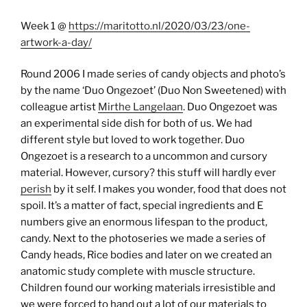
Week 1 @
https://maritotto.nl/2020/03/23/one-
artwork-a-day/
Round 2006 I made series of candy objects and photo’s
by the name ‘Duo Ongezoet’ (Duo Non Sweetened) with
colleague artist
Mirthe Langelaan
. Duo Ongezoet was
an experimental side dish for both of us. We had
different style but loved to work together. Duo
Ongezoet is a research to a uncommon and cursory
material. However, cursory? this stuff will hardly ever
perish
by it self. I makes you wonder, food that does not
spoil. It’s a matter of fact, special ingredients and E
numbers give an enormous lifespan to the product,
candy. Next to the photoseries we made a series of
Candy heads, Rice bodies and later on we created an
anatomic study complete with muscle structure.
Children found our working materials irresistible and
we were forced to hand out a lot of our materials to