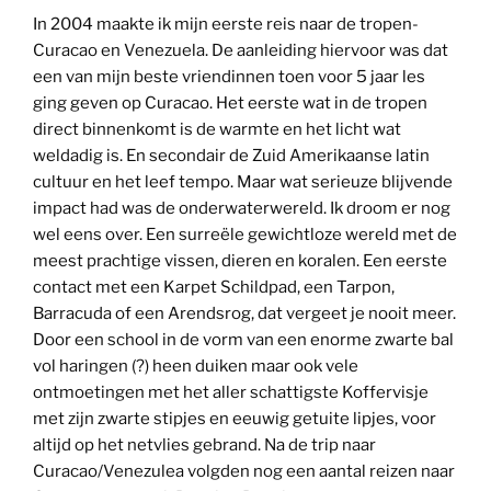
In 2004 maakte ik mijn eerste reis naar de tropen-
Curacao en Venezuela. De aanleiding hiervoor was dat
een van mijn beste vriendinnen toen voor 5 jaar les
ging geven op Curacao. Het eerste wat in de tropen
direct binnenkomt is de warmte en het licht wat
weldadig is. En secondair de Zuid Amerikaanse latin
cultuur en het leef tempo. Maar wat serieuze blijvende
impact had was de onderwaterwereld. Ik droom er nog
wel eens over. Een surreële gewichtloze wereld met de
meest prachtige vissen, dieren en koralen. Een eerste
contact met een Karpet Schildpad, een Tarpon,
Barracuda of een Arendsrog, dat vergeet je nooit meer.
Door een school in de vorm van een enorme zwarte bal
vol haringen (?) heen duiken maar ook vele
ontmoetingen met het aller schattigste Koffervisje
met zijn zwarte stipjes en eeuwig getuite lipjes, voor
altijd op het netvlies gebrand. Na de trip naar
Curacao/Venezulea volgden nog een aantal reizen naar