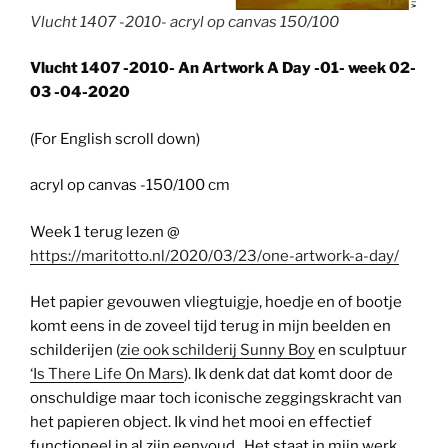
Vlucht 1407 -2010- acryl op canvas 150/100
Vlucht 1407 -2010- An Artwork A Day -01- week 02-
03 -04-2020
(For English scroll down)
acryl op canvas -150/100 cm
Week 1 terug lezen @
https://maritotto.nl/2020/03/23/one-artwork-a-day/
Het papier gevouwen vliegtuigje, hoedje en of bootje
komt eens in de zoveel tijd terug in mijn beelden en
schilderijen (
zie ook schilderij Sunny Boy
en sculptuur
‘Is There Life On Mars
). Ik denk dat dat komt door de
onschuldige maar toch iconische zeggingskracht van
het papieren object. Ik vind het mooi en effectief
functioneel in al zijn eenvoud . Het staat in mijn werk