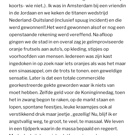
koorts- wie niet..) . Ik was in Amsterdam bij een vriendin
in de Jordaan en we keken de titanen wedstrijd
Nederland-Duitsland (inclusief spuug incident) en die
werd gewonnen!!.Het werd gewonnen alsof er nog een
openstaande rekening werd vereffend. Na afloop
gingen we de stad in en overal zag je geïmproviseerde
oranje frutsels aan auto’s, op kleding, stipjes op
voorhoofden van mensen. Iedereen was zijn kast
ingedoken in op zoek naar iets oranjes als was het maar
een sinaasappel, om de trots te tonen. een geweldige
sensatie. Later is dat een totale commerciële
georkestreerde gekte geworden waar ik niets van
moet hebben. Zelfde geld voor de Koninginnedag, toen
het in zwang begon te raken, op de markt staan en
lopen, spontane feestjes, leuke kraampjes ook al
verstikkend druk maar jeetje , gezellig! Nu, blijf ik er
angstvallig weg, te groot, te veel, te massaal. We leven
in een tijdperk waarin de massa bepaald en regeert.