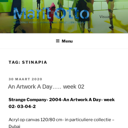
Ga
naar
de
Visual art
inhoud
Menu
TAG:
STINAPIA
GEPLAATST
30 MAART 2020
OP
An Artwork A Day….. week 02
Strange Company- 2004-An Artwork A Day- week
02- 03-04-2
Acryl op canvas 120/80 cm- in particuliere collectie –
Dubai