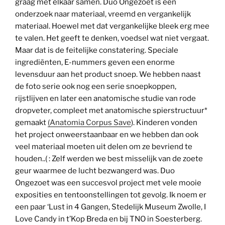
graag met elkaar samen. Duo Ongezoet is een
onderzoek naar materiaal, vreemd en vergankelijk
materiaal. Hoewel met dat vergankelijke bleek erg mee
te valen. Het geeft te denken, voedsel wat niet vergaat.
Maar dat is de feitelijke constatering. Speciale
ingrediënten, E-nummers geven een enorme
levensduur aan het product snoep. We hebben naast
de foto serie ook nog een serie snoepkoppen,
rijstlijven en later een anatomische studie van rode
dropveter, compleet met anatomische spierstructuur*
gemaakt
(Anatomia Corpus Save
). Kinderen vonden
het project onweerstaanbaar en we hebben dan ook
veel materiaal moeten uit delen om ze bevriend te
houden..( : Zelf werden we best misselijk van de zoete
geur waarmee de lucht bezwangerd was. Duo
Ongezoet was een succesvol project met vele mooie
exposities en tentoonstellingen tot gevolg. Ik noem er
een paar ‘Lust in 4 Gangen, Stedelijk Museum Zwolle, I
Love Candy in t’Kop Breda en bij TNO in Soesterberg.