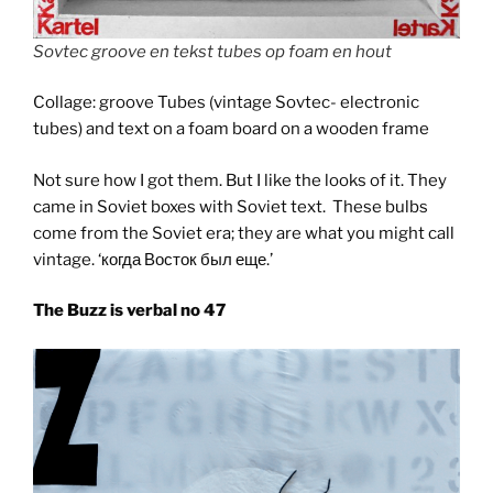
Sovtec groove en tekst tubes op foam en hout
Collage: groove Tubes (vintage Sovtec- electronic
tubes) and text on a foam board on a wooden frame
Not sure how I got them. But I like the looks of it. They
came in Soviet boxes with Soviet text. These bulbs
come from the Soviet era; they are what you might call
vintage. ‘когда Восток был еще.’
The Buzz is verbal no 47