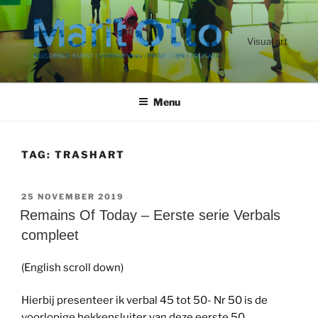
Ga
naar
de
Visual art
inhoud
Menu
TAG:
TRASHART
GEPLAATST
25 NOVEMBER 2019
OP
Remains Of Today – Eerste serie Verbals
compleet
(English scroll down)
Hierbij presenteer ik verbal 45 tot 50- Nr 50 is de
voorlopige hekkensluiter van deze eerste 50