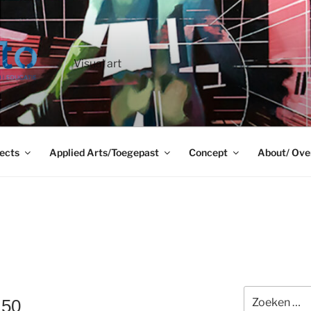
Visual art
ects
Applied Arts/Toegepast
Concept
About/ Ove
Zoeken
150
naar: