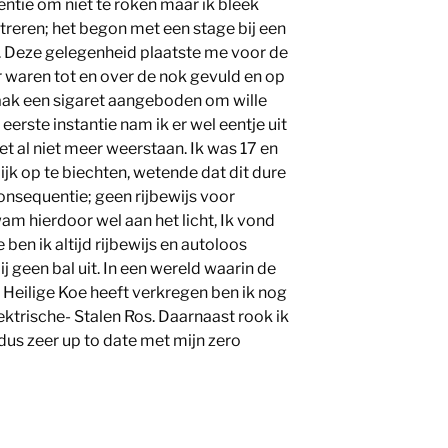
ntentie om niet te roken maar ik bleek
treren; het begon met een stage bij een
Deze gelegenheid plaatste me voor de
 waren tot en over de nok gevuld en op
vaak een sigaret aangeboden om wille
eerste instantie nam ik er wel eentje uit
et al niet meer weerstaan. Ik was 17 en
jk op te biechten, wetende dat dit dure
onsequentie; geen rijbewijs voor
am hierdoor wel aan het licht, Ik vond
 ben ik altijd rijbewijs en autoloos
j geen bal uit. In een wereld waarin de
 Heilige Koe heeft verkregen ben ik nog
elektrische- Stalen Ros. Daarnaast rook ik
dus zeer up to date met mijn zero