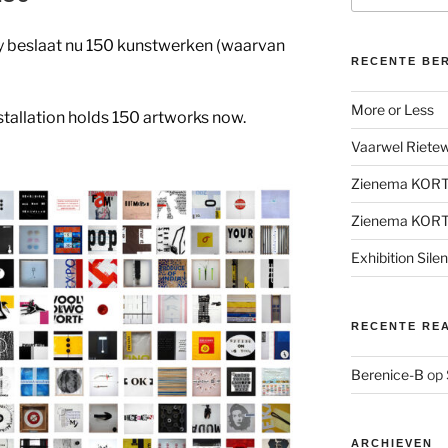
ay beslaat nu 150 kunstwerken (waarvan
RECENTE BE
More or Less
tallation holds 150 artworks now.
Vaarwel Rietewe
Zienema KOR
Zienema KOR
Exhibition Sile
RECENTE RE
Berenice-B
op
ARCHIEVEN