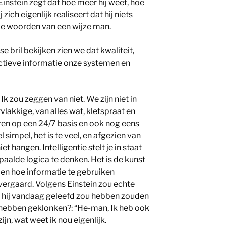
Einstein zegt dat hoe meer hij weet, hoe
 zich eigenlijk realiseert dat hij niets
De woorden van een wijze man.
 bril bekijken zien we dat kwaliteit,
 fictieve informatie onze systemen en
k zou zeggen van niet. We zijn niet in
lakkige, van alles wat, kletspraat en
eren op een 24/7 basis en ook nog eens
l simpel, het is te veel, en afgezien van
et hangen. Intelligentie stelt je in staat
aalde logica te denken. Het is de kunst
 en hoe informatie te gebruiken
 vergaard. Volgens Einstein zou echte
s hij vandaag geleefd zou hebben zouden
t hebben geklonken?: “He-man, Ik heb ook
jn, wat weet ik nou eigenlijk.