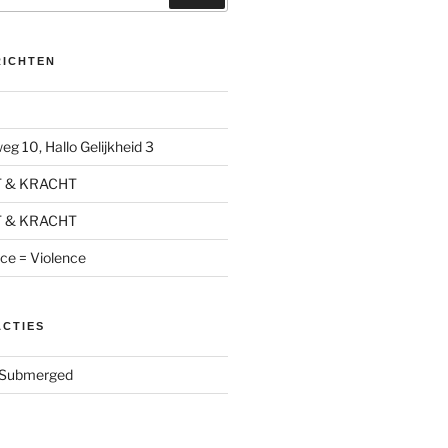
RICHTEN
g 10, Hallo Gelijkheid 3
T & KRACHT
T & KRACHT
nce = Violence
ACTIES
Submerged