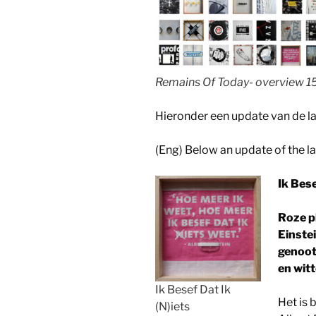
Remains Of Today- overview 1
Hieronder een update van de la
(Eng) Below an update of the la
Ik Bese
Roze pl
Einstei
genoot
en witt
Ik Besef Dat Ik
Het is 
(N)iets