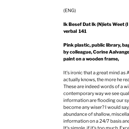
(ENG)
Ik Besef Dat Ik (N)iets Weet (
verbal 141
Pink plastic, public library, 
by colleague, Corine Aalvanger
paint on a wooden frame,
It’s ironic that a great mind as
actually knows, the more he rea
These are indeed words of a wis
contemporary way we see qualit
information are flooding our s
become any wiser? I would say,
abundance of shallow, miscell
information on a 24/7 basis and
It’s simple, if it’s too much. Exc