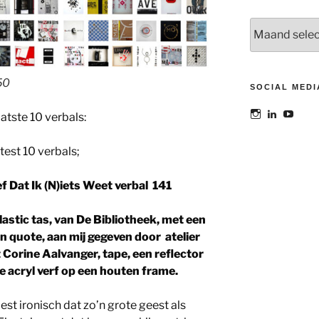
Archieven
50
SOCIAL MEDI
Bekijk
Bekijk
Bekij
atste 10 verbals:
het
het
het
profiel
profiel
profie
van
van
van
test 10 verbals;
@maoatelier
Marit
TheAt
op
Otto
op
Instagram
op
YouT
f Dat Ik (N)iets Weet verbal 141
LinkedIn
astic tas, van De Bibliotheek, met een
n quote, aan mij gegeven door atelier
 Corine Aalvanger, tape, een reflector
e acryl verf op een houten frame.
best ironisch dat zo’n grote geest als