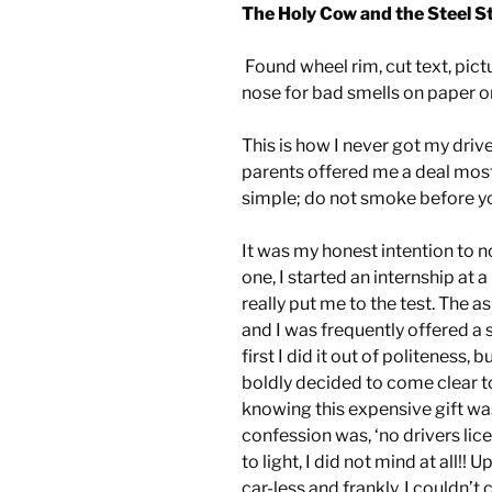
The Holy Cow and the Steel St
Found wheel rim, cut text, pict
nose for bad smells on paper 
This is how I never got my drive
parents offered me a deal most
simple; do not smoke before yo
It was my honest intention to n
one, I started an internship at
really put me to the test. The a
and I was frequently offered a s
first I did it out of politeness, 
boldly decided to come clear t
knowing this expensive gift wa
confession was, ‘no drivers lic
to light, I did not mind at all!!
car-less and frankly, I couldn’t 