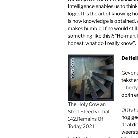
Intelligence enables us to thin
logic. It is the art of knowing 
is how knowledge is obtained. 
makes humble. If he would still
something like this?: “He-man, 
honest, what do I really know”.
De Heil
Gevonde
tekst e
Liberty
op/in e
The Holy Cow an
Dit is h
Steel Steed verbal
nog ge
142.Remains Of
deal di
Today 2021
weersta
e