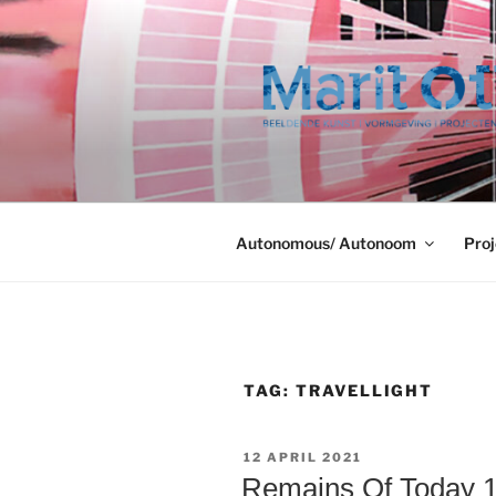
Ga
naar
de
inhoud
Autonomous/ Autonoom
Proj
TAG:
TRAVELLIGHT
GEPLAATST
12 APRIL 2021
OP
Remains Of Today 