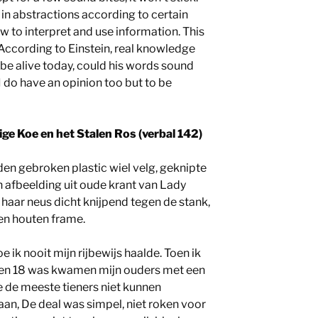
k in abstractions according to certain
how to interpret and use information. This
According to Einstein, real knowledge
 be alive today, could his words sound
I do have an opinion too but to be
ige Koe en het Stalen Ros (verbal 142)
n gebroken plastic wiel velg, geknipte
n afbeelding uit oude krant van Lady
 haar neus dicht knijpend tegen de stank,
en houten frame.
oe ik nooit mijn rijbewijs haalde. Toen ik
en 18 was kwamen mijn ouders met een
e de meeste tieners niet kunnen
an, De deal was simpel, niet roken voor