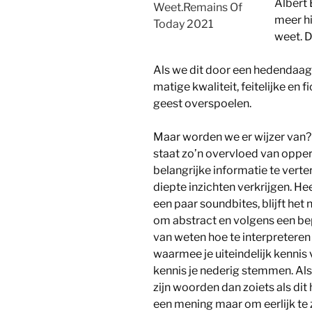
Albert 
Weet.Remains Of
meer hij
Today 2021
weet. 
Als we dit door een hedendaagse
matige kwaliteit, feitelijke en
geest overspoelen.
Maar worden we er wijzer van? I
staat zo’n overvloed van opperv
belangrijke informatie te vert
diepte inzichten verkrijgen. Hee
een paar soundbites, blijft het ni
om abstract en volgens een bep
van weten hoe te interpreteren
waarmee je uiteindelijk kennis
kennis je nederig stemmen. Al
zijn woorden dan zoiets als di
een mening maar om eerlijk te zi