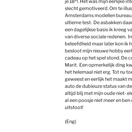
je 18
!. Het was mijn eerlijke i
slecht gemotiveerd. Om te illus
Amsterdams modellen bureau. 
ultieme test. De asbakken daar
een dagelijkse basis ik kreeg 
van diverse sociale redenen. In 
beleefdheid maar later kon ik h
besloot mijn nieuwe hobby eerli
cadeau op het spel stond. De c
Marit. Een opmerkelijk ding kw
het helemaal niet erg. Tot nu toe
geweest en eerlijk het maakt mi
auto de dubieuze status van de
altijd blij met mijn oude niet- 
al een poosje niet meer en ben 
uitstoot!
(Eng)