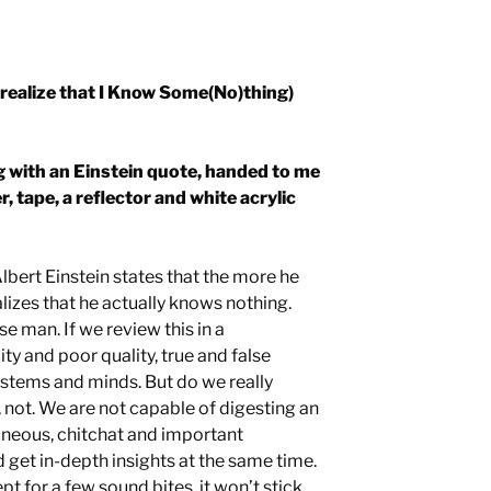
I realize that I Know Some(No)thing)
bag with an Einstein quote, handed to me
, tape, a reflector and white acrylic
 Albert Einstein states that the more he
lizes that he actually knows nothing.
e man. If we review this in a
y and poor quality, true and false
ystems and minds. But do we really
 not. We are not capable of digesting an
aneous, chitchat and important
 get in-depth insights at the same time.
ept for a few sound bites, it won’t stick.