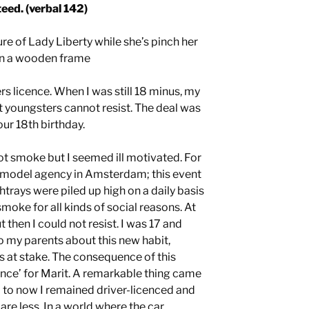
eed. (verbal 142)
ure of Lady Liberty while she’s pinch her
on a wooden frame
rs licence. When I was still 18 minus, my
 youngsters cannot resist. The deal was
ur 18th birthday.
ot smoke but I seemed ill motivated. For
 a model agency in Amsterdam; this event
shtrays were piled up high on a daily basis
moke for all kinds of social reasons. At
but then I could not resist. I was 17 and
o my parents about this new habit,
s at stake. The consequence of this
ence’ for Marit. A remarkable thing came
 Up to now I remained driver-licenced and
care less. In a world where the car