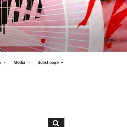
r
Media
Guest page
Zoeken