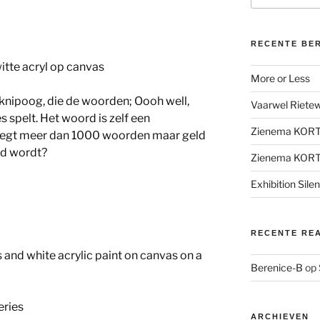
RECENTE BE
witte acryl op canvas
More or Less
knipoog, die de woorden; Oooh well,
Vaarwel Rietewe
spelt. Het woord is zelf een
Zienema KOR
 zegt meer dan 1000 woorden maar geld
ld wordt?
Zienema KOR
Exhibition Sile
RECENTE RE
 and white acrylic paint on canvas on a
Berenice-B
op
eries
ARCHIEVEN