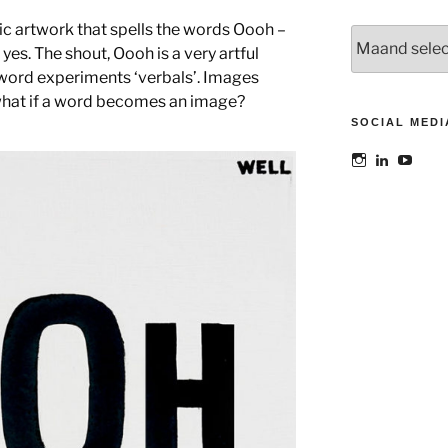
stic artwork that spells the words Oooh –
Archieven
es. The shout, Oooh is a very artful
tle word experiments ‘verbals’. Images
what if a word becomes an image?
SOCIAL MEDI
Bekijk
Bekijk
Bekij
het
het
het
profiel
profiel
profie
van
van
van
@maoatelier
Marit
TheAt
op
Otto
op
Instagram
op
YouT
LinkedIn