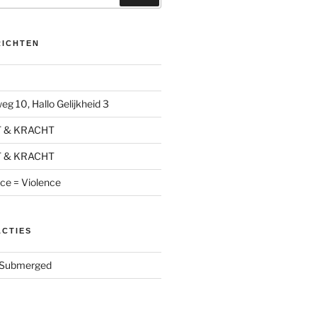
RICHTEN
g 10, Hallo Gelijkheid 3
T & KRACHT
T & KRACHT
nce = Violence
ACTIES
Submerged