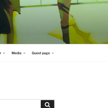
r
Media
Guest page
Zoeken