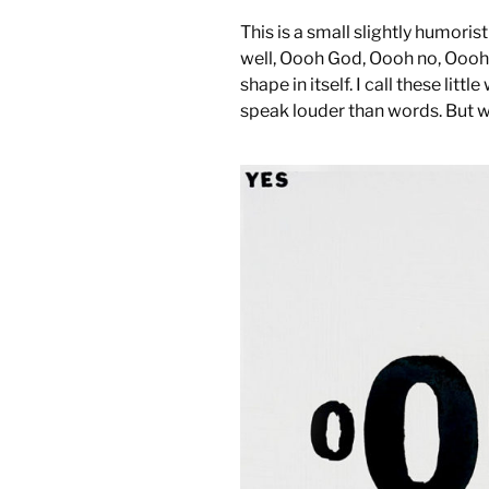
This is a small slightly humori
well, Oooh God, Oooh no, Oooh y
shape in itself. I call these lit
speak louder than words. But 