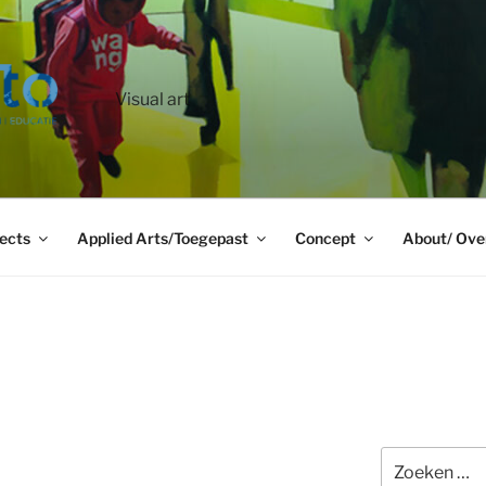
Visual art
ects
Applied Arts/Toegepast
Concept
About/ Ove
Zoeken
naar: