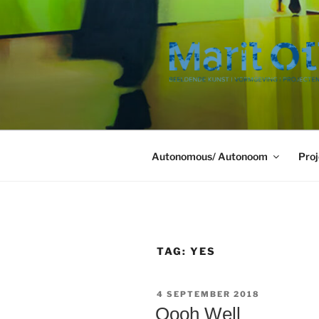
Ga
naar
de
inhoud
Autonomous/ Autonoom
Proj
TAG:
YES
GEPLAATST
4 SEPTEMBER 2018
OP
Oooh Well