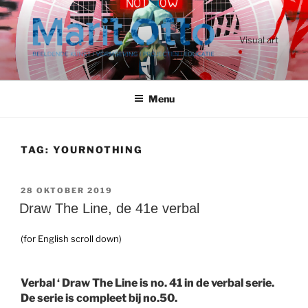
Ga
naar
de
Visual art
inhoud
Menu
TAG:
YOURNOTHING
GEPLAATST
28 OKTOBER 2019
OP
Draw The Line, de 41e verbal
(for English scroll down)
Verbal ‘ Draw The Line is no. 41 in de verbal serie.
De serie is compleet bij no.50.