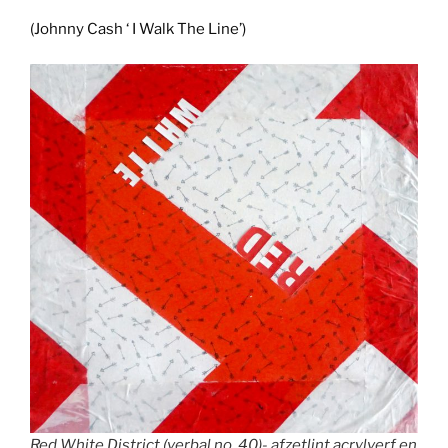
(Johnny Cash ‘ I Walk The Line’)
Red White District (verbal no. 40)- afzetlint,acrylverf en