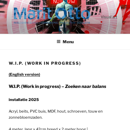
Ga
naar
de
Visual art
inhoud
Menu
W.I.P. (WORK IN PROGRESS)
(English version)
W.I.P. (Work in progress) –
Zoeken naar balans
installatie 2025
Acryl, beits, PVC buis, MDF, hout, schroeven, touw en
zonnebloemzaden.
4 meter lang x 42cm breed x 2 meter hoog.|