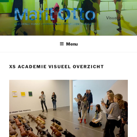
Ga
naar
de
Visual art
inhoud
Menu
XS ACADEMIE VISUEEL OVERZICHT