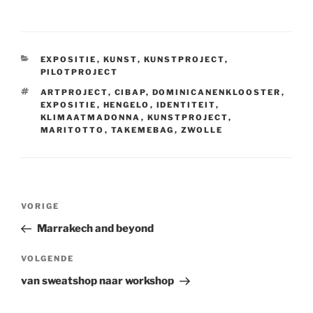
CATEGORIEËN
EXPOSITIE
,
KUNST
,
KUNSTPROJECT
,
PILOTPROJECT
TAGS
ARTPROJECT
,
CIBAP
,
DOMINICANENKLOOSTER
,
EXPOSITIE
,
HENGELO
,
IDENTITEIT
,
KLIMAATMADONNA
,
KUNSTPROJECT
,
MARITOTTO
,
TAKEMEBAG
,
ZWOLLE
Bericht
Vorig
VORIGE
navigatie
bericht
Marrakech and beyond
Volgend
VOLGENDE
bericht
van sweatshop naar workshop