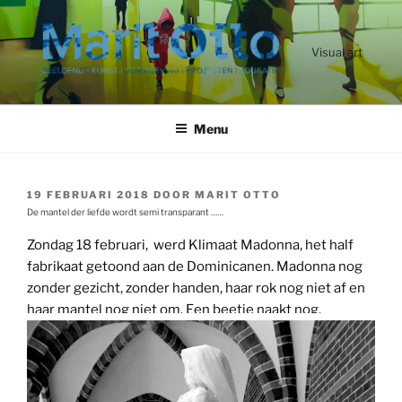
Ga
naar
de
Visual art
inhoud
Menu
GEPLAATST
19 FEBRUARI 2018
DOOR
MARIT OTTO
OP
De mantel der liefde wordt semi transparant ……
Zondag 18 februari, werd Klimaat Madonna, het half
fabrikaat getoond aan de Dominicanen. Madonna nog
zonder gezicht, zonder handen, haar rok nog niet af en
haar mantel nog niet om. Een beetje naakt nog.