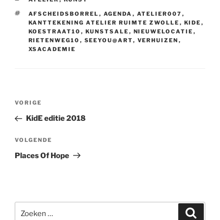
TAGS
AFSCHEIDSBORREL
,
AGENDA
,
ATELIER007
,
KANTTEKENING ATELIER RUIMTE ZWOLLE
,
KIDE
,
KOESTRAAT10
,
KUNSTSALE
,
NIEUWELOCATIE
,
RIETENWEG10
,
SEEYOU@ART
,
VERHUIZEN
,
XSACADEMIE
Bericht
Vorig
VORIGE
navigatie
bericht
KidE editie 2018
Volgend
VOLGENDE
bericht
Places Of Hope
Zoeken
Zoeke
naar: