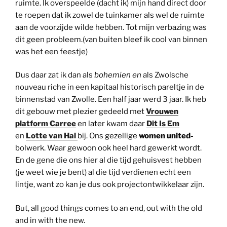
ruimte. Ik overspeelde (dacht ik) mijn hand direct door
te roepen dat ik zowel de tuinkamer als wel de ruimte
aan de voorzijde wilde hebben. Tot mijn verbazing was
dit geen probleem.(van buiten bleef ik cool van binnen
was het een feestje)
Dus daar zat ik dan als
bohemien en
als Zwolsche
nouveau riche in een kapitaal historisch pareltje in de
binnenstad van Zwolle. Een half jaar werd 3 jaar. Ik heb
dit gebouw met plezier gedeeld met
Vrouwen
platform Carree
en later kwam daar
Dit Is Em
en
Lotte van Hal
bij. Ons gezellige
women united-
bolwerk. Waar gewoon ook heel hard gewerkt wordt.
En de gene die ons hier al die tijd gehuisvest hebben
(je weet wie je bent) al die tijd verdienen echt een
lintje, want zo kan je dus ook projectontwikkelaar zijn.
But, all good things comes to an end, out with the old
and in with the new.