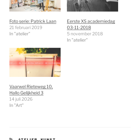
Foto serie: Patrick Laan
Eerste XS academiedag
21 februari 2019
03-11-2018
In "atelier"
5 november 2018
In "atelier"
Vaarwel Rieteweg 10,
Hallo Gelijkheid 3
14 juli 2026
In "Art"
CATEGORIEËN
ATELIER
,
KUNST