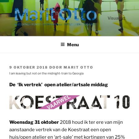
Ga
naar
de
Visual art
inhoud
Menu
GEPLAATST
9 OKTOBER 2018
DOOR
MARIT OTTO
OP
I am leaving but not on the midnight-train to Georgia
De ‘Ik vertrek’ open atelier/artsale middag
Woensdag 31 oktober
2018 houd ik ter ere van mijn
aanstaande vertrek van de Koestraat een open
huis/open atelier en ‘art-sale’ met kortingen van 25%