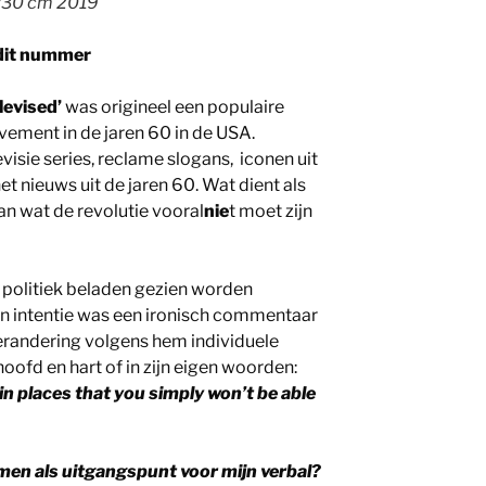
0/30 cm 2019
 dit nummer
levised’
was origineel een populaire
ement in de jaren 60 in de USA.
visie series, reclame slogans, iconen uit
et nieuws uit de jaren 60. Wat dient als
n wat de revolutie vooral
nie
t moet zijn
 politiek beladen gezien worden
ijn intentie was een ironisch commentaar
erandering volgens hem individuele
hoofd en hart of in zijn eigen woorden:
in places that you simply won’t be able
en als uitgangspunt voor mijn verbal?