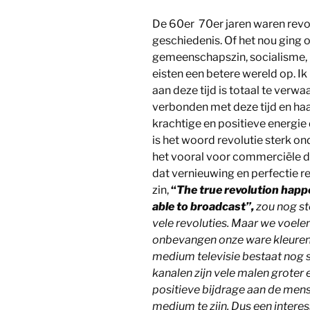
De 60er 70er jaren waren revol
geschiedenis. Of het nou ging o
gemeenschapszin, socialisme, p
eisten een betere wereld op. Ik
aan deze tijd is totaal te verwa
verbonden met deze tijd en ha
krachtige en positieve energie
is het woord revolutie sterk o
het vooral voor commerciële do
dat vernieuwing en perfectie re
zin,
“
The true revolution happe
able to broadcast”,
zou nog st
vele revoluties. Maar we voel
onbevangen onze ware kleuren o
medium televisie bestaat nog 
kanalen zijn vele malen groter
positieve bijdrage aan de mens
medium te zijn. Dus een intere