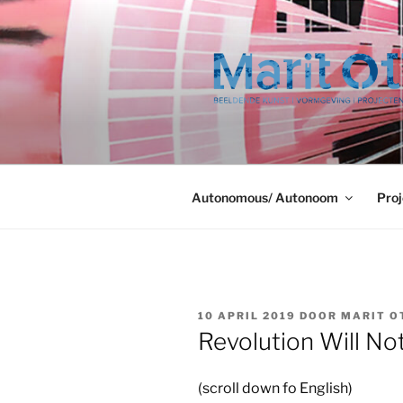
Ga
naar
de
inhoud
Autonomous/ Autonoom
Proj
GEPLAATST
10 APRIL 2019
DOOR
MARIT O
OP
Revolution Will No
(scroll down fo English)