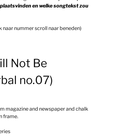
 plaatsvinden en welke songtekst zou
nk naar nummer scroll naar beneden)
ll Not Be
rbal no.07)
rom magazine and newspaper and chalk
n frame.
eries