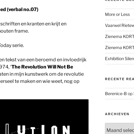
ed (verbal no.07)
More or Less
dschriften en kranten en krijt en
Vaarwel Rietewe
houten frame.
Zienema KOR
oday serie.
Zienema KOR
Exhibition Sile
een tekst van een beroemd en invloedrijk
74, ‘
The Revolution Will Not Be
ten in mijn kunstwerk om de revolutie
RECENTE RE
verseel te maken en wie weet, nog op
Berenice-B
op
ARCHIEVEN
Archieven