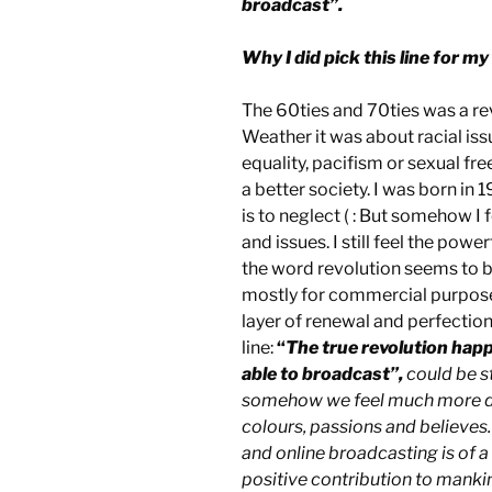
broadcast”.
Why I did pick this line for my
The 60ties and 70ties was a rev
Weather it was about racial issue
equality, pacifism or sexual 
a better society. I was born in
is to neglect ( : But somehow I 
and issues. I still feel the powe
the word revolution seems to b
mostly for commercial purpose
layer of renewal and perfection 
line:
“
The true revolution happ
able to broadcast”,
could be st
somehow we feel much more di
colours, passions and believes. 
and online broadcasting is of a
positive contribution to mankind