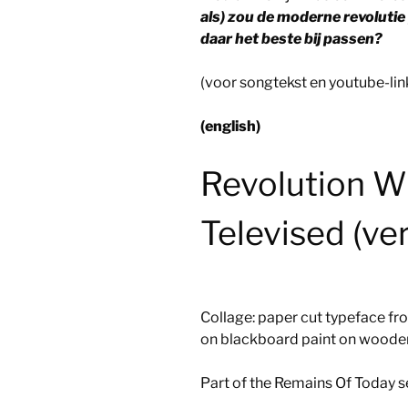
als) zou de moderne revolutie
daar het beste bij passen?
(voor songtekst en youtube-li
(english)
Revolution Wi
Televised (ve
Collage: paper cut typeface f
on blackboard paint on woode
Part of the Remains Of Today s