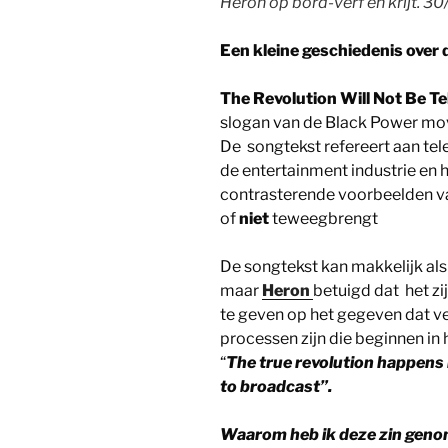
Heron op bord-verf en krijt. 3
Een kleine geschiedenis over
The Revolution Will Not Be Te
slogan van de Black Power mov
De songtekst refereert aan tele
de entertainment industrie en h
contrasterende voorbeelden va
of
niet
teweegbrengt
De songtekst kan makkelijk als
maar
Heron
betuigd dat het z
te geven op het gegeven dat v
processen zijn die beginnen in 
“
The true revolution happens 
to broadcast”.
Waarom heb ik deze zin genom