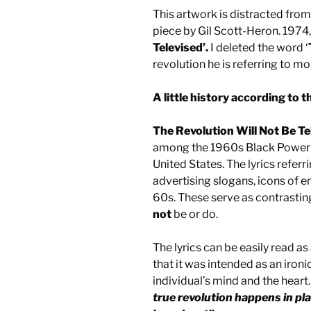
This artwork is distracted from
piece by Gil Scott-Heron. 1974, 
Televised’.
I deleted the word ‘
revolution he is referring to mo
A little history according to t
The Revolution Will Not Be Te
among the 1960s Black Power 
United States. The lyrics referri
advertising slogans, icons of 
60s. These serve as contrasti
not
be or do.
The lyrics can be easily read a
that it was intended as an iron
individual’s mind and the heart
true revolution happens in pla