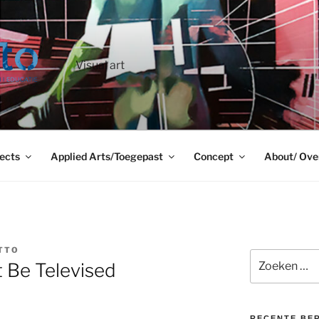
Visual art
ects
Applied Arts/Toegepast
Concept
About/ Ove
TTO
Zoeken
t Be Televised
naar:
RECENTE BE