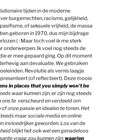
utionaire tijden in de moderne
ver burgerrechten, racisme, gelijkheid,
asifisme, of seksuele vrijheid, de massa
 ben geboren in 1970, dus mijn bijdrage
arlozen ( : Maar toch voel ik me sterk
ar onderwerpen. Ik voel nog steeds de
 die er mee gepaard ging. Op dit moment
nderhevig aan devaluatie. We gebruiken
eleinden. Revolutie als vernis laagje
presenteert (of reflecteert). Deze mooie
ns in places that you simply won’t be
eeds waar kunnen zijn, er zijn nog steeds
en ons te verscheurd en verdeeld om
f onze passie en idealen te tonen. Het
steeds maar sociale media en online
 en invloedrijker geworden. Los van de
heid blijkt het ook wel een genadeloos
ssante vraag zou kunnen zijn:
waar(en