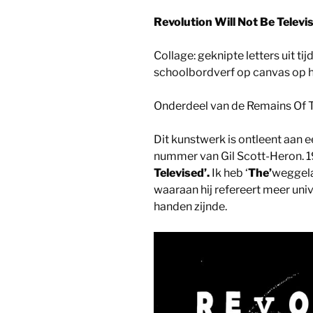
Revolution Will Not Be Televis
Collage: geknipte letters uit tij
schoolbordverf op canvas op 
Onderdeel van de Remains Of T
Dit kunstwerk is ontleent aan 
nummer van Gil Scott-Heron. 19
Televised’.
Ik heb ‘
The’
weggela
waaraan hij refereert meer uni
handen zijnde.