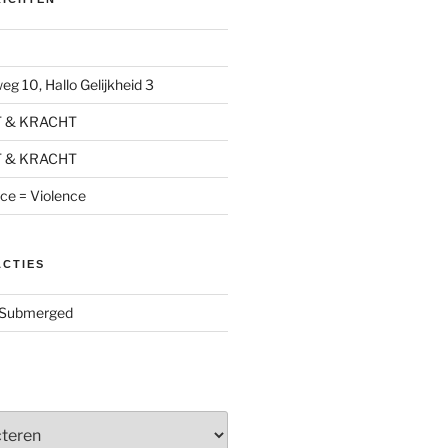
g 10, Hallo Gelijkheid 3
T & KRACHT
T & KRACHT
nce = Violence
ACTIES
Submerged