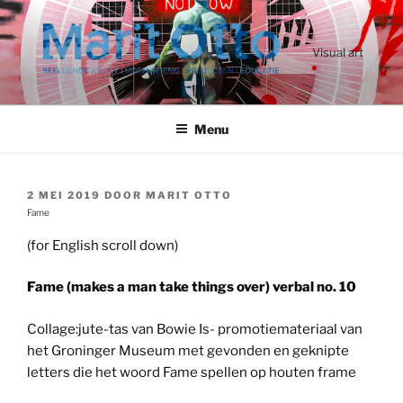
Ga
naar
de
Visual art
inhoud
Menu
GEPLAATST
2 MEI 2019
DOOR
MARIT OTTO
OP
Fame
(for English scroll down)
Fame (makes a man take things over) verbal no. 10
Collage:jute-tas van Bowie Is- promotiemateriaal van
het Groninger Museum met gevonden en geknipte
letters die het woord Fame spellen op houten frame