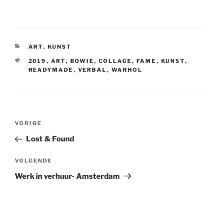
CATEGORIEËN
ART
,
KUNST
TAGS
2019
,
ART
,
BOWIE
,
COLLAGE
,
FAME
,
KUNST
,
READYMADE
,
VERBAL
,
WARHOL
Bericht
Vorig
VORIGE
navigatie
bericht
Lost & Found
Volgend
VOLGENDE
bericht
Werk in verhuur- Amsterdam