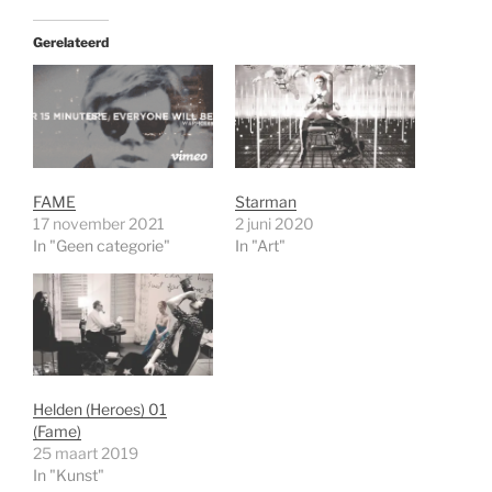
Gerelateerd
FAME
Starman
17 november 2021
2 juni 2020
In "Geen categorie"
In "Art"
Helden (Heroes) 01
(Fame)
25 maart 2019
In "Kunst"