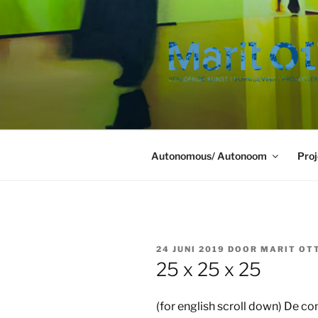
Ga
naar
de
inhoud
Autonomous/ Autonoom
Proj
GEPLAATST
24 JUNI 2019
DOOR
MARIT OT
OP
25 x 25 x 25
(for english scroll down) De c