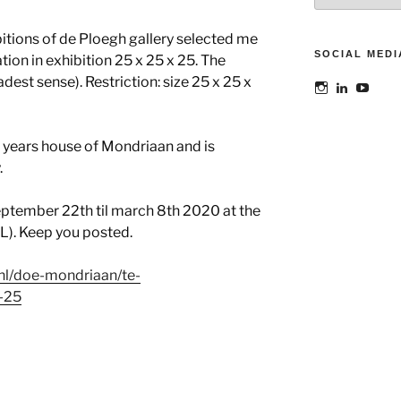
tions of de Ploegh gallery selected me
SOCIAL MEDI
ation in exhibition 25 x 25 x 25. The
dest sense). Restriction: size 25 x 25 x
Bekijk
Bekijk
Bekij
het
het
het
profiel
profiel
profie
van
van
van
@maoatelier
Marit
TheAt
25 years house of Mondriaan and is
op
Otto
op
.
Instagram
op
YouT
LinkedIn
september 22th til march 8th 2020 at the
L). Keep you posted.
nl/doe-mondriaan/te-
x-25