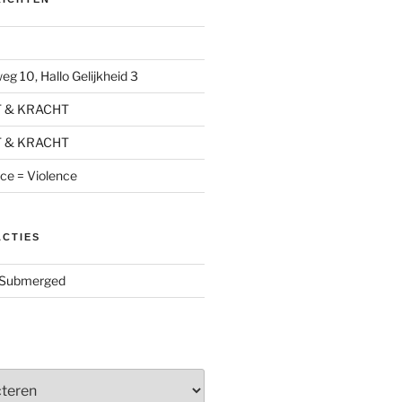
g 10, Hallo Gelijkheid 3
T & KRACHT
T & KRACHT
nce = Violence
ACTIES
Submerged