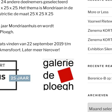
t 24 andere deelnemers geselecteerd
x 25 x 25. Het thema is Mondriaan in de
More or Less
trictie: de maat 25 X 25 X 25
Vaarwel Rietewe
25 jaar Mondriaanhuis en wordt
Zienema KOR
 Ploegh.
Zienema KOR
laats vinden van 22 september 2019 t/m
Exhibition Sile
Amersfoort. Later meer hierover!
RECENTE RE
Berenice-B
op
ARCHIEVEN
Archieven