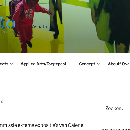
Visual art
ects
Applied Arts/Toegepast
Concept
About/ Ove
TO
Zoeken
naar:
ommissie externe expositie’s van Galerie
RECENTE BE