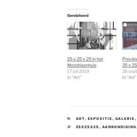
Gerelateerd
25 x 25 x 25 in het
Preview
Mondriaanhuis
25 x 25
17 juli 2019
26 sep
In "Art"
In "Art"
CATEGORIEËN
ART
,
EXPOSITIE
,
GALERIE
TAGS
25X25X25
,
AANKONDIGING