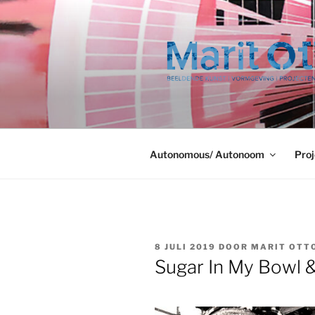
Ga
naar
de
inhoud
Autonomous/ Autonoom
Proj
GEPLAATST
8 JULI 2019
DOOR
MARIT OTT
OP
Sugar In My Bowl