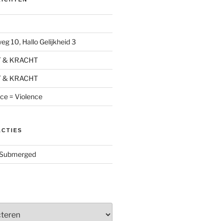
g 10, Hallo Gelijkheid 3
T & KRACHT
T & KRACHT
nce = Violence
ACTIES
Submerged