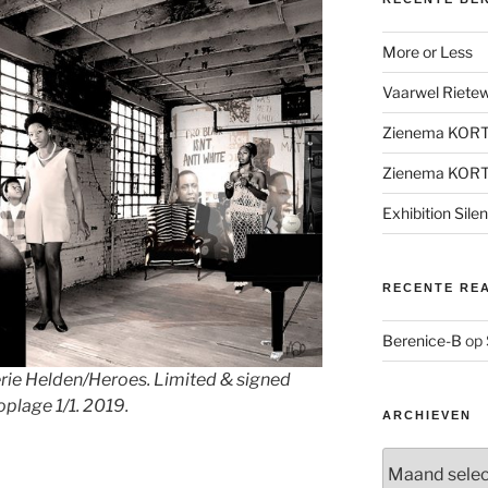
More or Less
Vaarwel Rietewe
Zienema KOR
Zienema KOR
Exhibition Sile
RECENTE RE
Berenice-B
op
serie Helden/Heroes. Limited & signed
plage 1/1. 2019.
ARCHIEVEN
Archieven