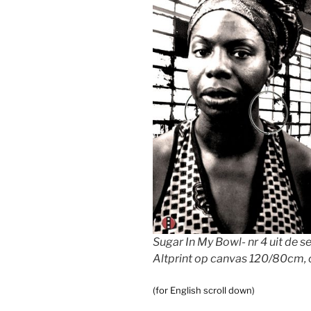
Sugar In My Bowl- nr 4 uit de 
Altprint op canvas 120/80cm, o
(for English scroll down)