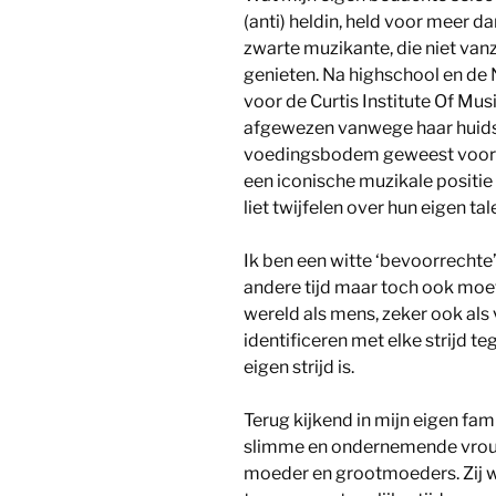
(anti) heldin, held voor meer d
zwarte muzikante, die niet van
genieten. Na highschool en de 
voor de Curtis Institute Of Mus
afgewezen vanwege haar huidskl
voedingsbodem geweest voor haa
een iconische muzikale positie
liet twijfelen over hun eigen tal
Ik ben een witte ‘bevoorrechte
andere tijd maar toch ook moet
wereld als mens, zeker ook als
identificeren met elke strijd te
eigen strijd is.
Terug kijkend in mijn eigen fami
slimme en ondernemende vrouw
moeder en grootmoeders. Zij w