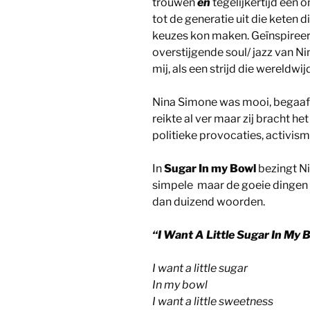
trouwen
en
tegelijkertijd een o
tot de generatie uit die keten d
keuzes kon maken. Geïnspireerd
overstijgende soul/ jazz van Nin
mij, als een strijd die wereldwij
Nina Simone was mooi, begaafd
reikte al ver maar zij bracht h
politieke provocaties, activism
In
Sugar In my Bowl
bezingt N
simpele maar de goeie dingen u
dan duizend woorden.
“I Want A Little Sugar In My 
I want a little sugar
In my bowl
I want a little sweetness