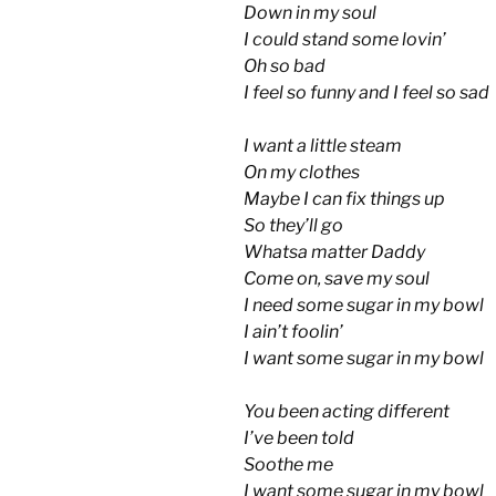
Down in my soul
I could stand some lovin’
Oh so bad
I feel so funny and I feel so sad
I want a little steam
On my clothes
Maybe I can fix things up
So they’ll go
Whatsa matter Daddy
Come on, save my soul
I need some sugar in my bowl
I ain’t foolin’
I want some sugar in my bowl
You been acting different
I’ve been told
Soothe me
I want some sugar in my bowl