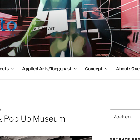
Visual art
ects
Applied Arts/Toegepast
Concept
About/ Ove
O
Zoeken
 & Pop Up Museum
naar:
RECENTE BE