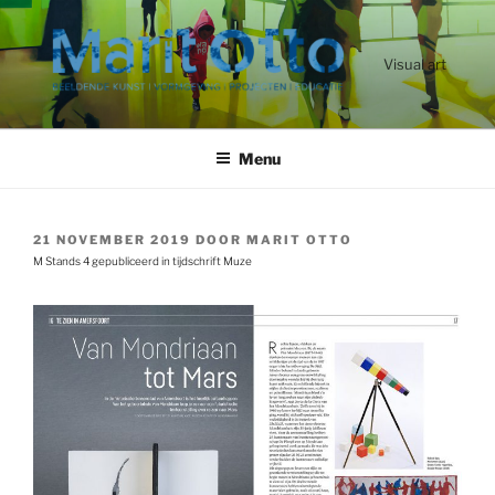
Ga
naar
de
Visual art
inhoud
Menu
GEPLAATST
21 NOVEMBER 2019
DOOR
MARIT OTTO
OP
M Stands 4 gepubliceerd in tijdschrift Muze