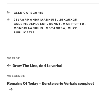
CATEGORIEËN
GEEN CATEGORIE
TAGS
25JAARMONDRIAANHUIS
,
25X25X25
,
GALERIEDEPLOEGH
,
KUNST
,
MARITOTTO
,
MONDRIAANHUIS
,
MSTANDS4
,
MUZE
,
PUBLICATIE
Bericht
Vorig
VORIGE
navigatie
bericht
Draw The Line, de 41e verbal
Volgend
VOLGENDE
bericht
Remains Of Today – Eerste serie Verbals compleet