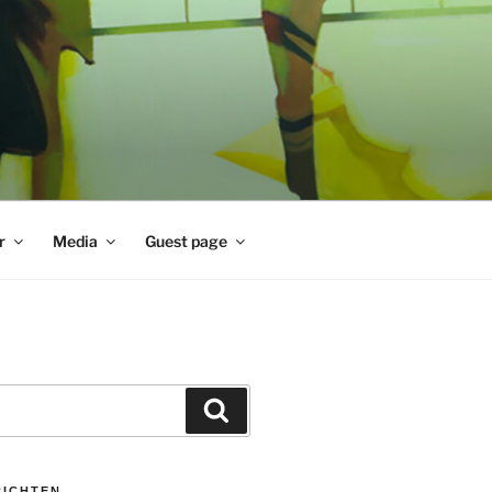
r
Media
Guest page
Zoeken
RICHTEN