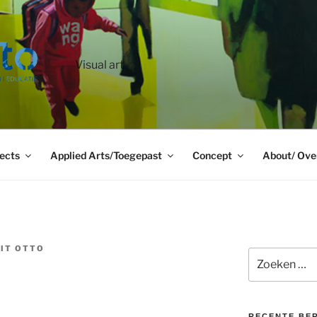
Visual art
ects
Applied Arts/Toegepast
Concept
About/ Ove
IT OTTO
Zoeken
naar:
RECENTE BE