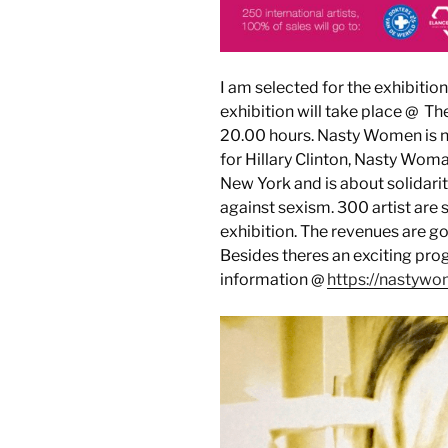
I am selected for the exhibit
exhibition will take place @ Th
20.00 hours. Nasty Women is 
for Hillary Clinton, Nasty Wo
New York and is about solidarit
against sexism. 300 artist are s
exhibition. The revenues are g
Besides theres an exciting pr
information @
https://nastyw