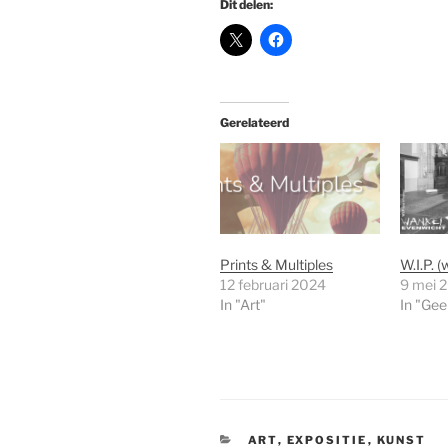
Dit delen:
Gerelateerd
Prints & Multiples
W.I.P. 
12 februari 2024
9 mei 
In "Art"
In "Gee
CATEGORIEËN
ART
,
EXPOSITIE
,
KUNST