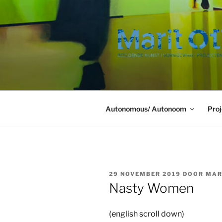
Ga
naar
de
inhoud
Autonomous/ Autonoom
Proj
GEPLAATST
29 NOVEMBER 2019
DOOR
MAR
OP
Nasty Women
(english scroll down)