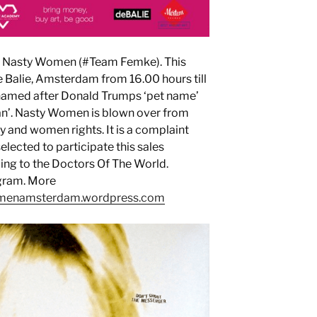
ion Nasty Women (#Team Femke). This
e Balie, Amsterdam from 16.00 hours till
named after Donald Trumps ‘pet name’
man’. Nasty Women is blown over from
y and women rights. It is a complaint
elected to participate this sales
oing to the Doctors Of The World.
ogram. More
omenamsterdam.wordpress.com