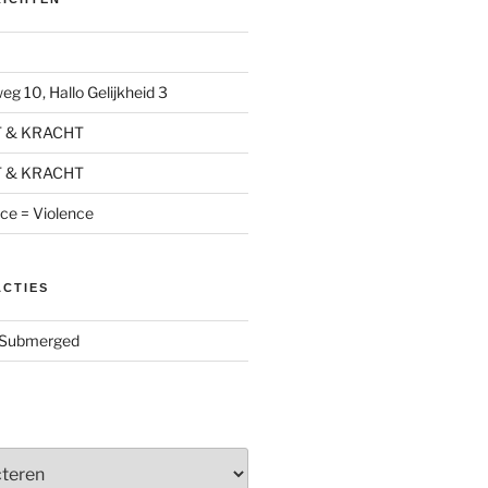
g 10, Hallo Gelijkheid 3
T & KRACHT
T & KRACHT
nce = Violence
ACTIES
Submerged