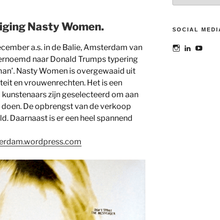
diging Nasty Women.
SOCIAL MEDI
ecember a.s. in de Balie, Amsterdam van
Bekijk
Bekijk
Bekij
het
het
het
vernoemd naar Donald Trumps typering
profiel
profiel
profie
oman’. Nasty Women is overgewaaid uit
van
van
van
@maoatelier
Marit
TheAt
teit en vrouwenrechten. Het is een
op
Otto
op
 kunstenaars zijn geselecteerd om aan
Instagram
op
YouT
LinkedIn
 doen. De opbrengst van de verkoop
d. Daarnaast is er een heel spannend
terdam.wordpress.com