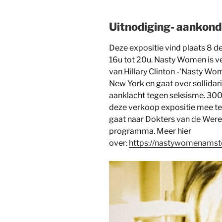
Uitnodiging- aankon
Deze expositie vind plaats 8 d
16u tot 20u. Nasty Women is 
van Hillary Clinton -‘Nasty W
New York en gaat over sollidari
aanklacht tegen seksisme. 300
deze verkoop expositie mee te
gaat naar Dokters van de Werel
programma. Meer hier
over:
https://nastywomenams