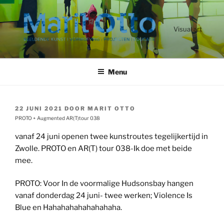
Ga
naar
de
Visual art
inhoud
Menu
GEPLAATST
22 JUNI 2021
DOOR
MARIT OTTO
OP
PROTO + Augmented AR(T)tour 038
vanaf 24 juni openen twee kunstroutes tegelijkertijd in
Zwolle. PROTO en AR(T) tour 038-Ik doe met beide
mee.
PROTO: Voor In de voormalige Hudsonsbay hangen
vanaf donderdag 24 juni- twee werken; Violence Is
Blue en Hahahahahahahahaha.