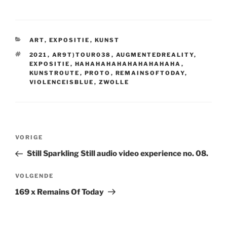
CATEGORIEËN
ART
,
EXPOSITIE
,
KUNST
TAGS
2021
,
AR9T)TOUR038
,
AUGMENTEDREALITY
,
EXPOSITIE
,
HAHAHAHAHAHAHAHAHAHA
,
KUNSTROUTE
,
PROTO
,
REMAINSOFTODAY
,
VIOLENCEISBLUE
,
ZWOLLE
Bericht
Vorig
VORIGE
navigatie
bericht
Still Sparkling Still audio video experience no. 08.
Volgend
VOLGENDE
bericht
169 x Remains Of Today