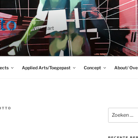
Visual art
ects
Applied Arts/Toegepast
Concept
About/ Ove
OTTO
Zoeken
naar:
RECENTE BE