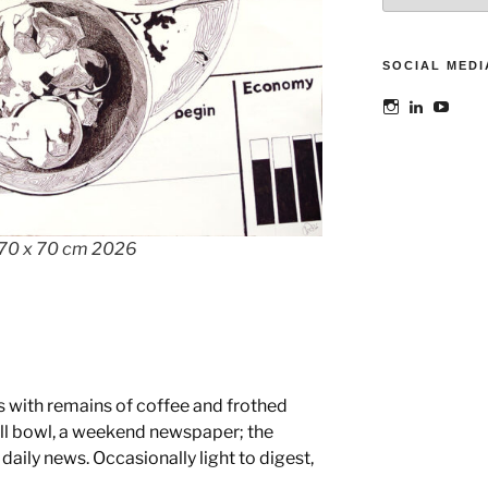
SOCIAL MEDI
Bekijk
Bekijk
Bekij
het
het
het
profiel
profiel
profie
van
van
van
@maoatelier
Marit
TheAt
op
Otto
op
Instagram
op
YouT
LinkedIn
- 70 x 70 cm 2026
ps with remains of coffee and frothed
all bowl, a weekend newspaper; the
daily news. Occasionally light to digest,
l