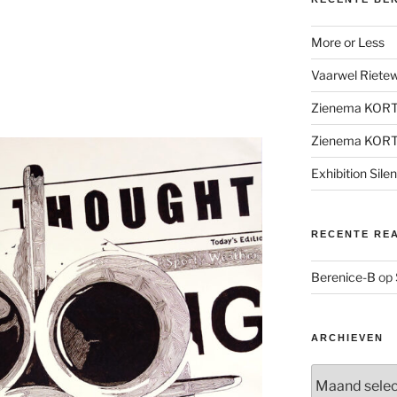
More or Less
Vaarwel Rietewe
Zienema KOR
Zienema KOR
Exhibition Sile
RECENTE RE
Berenice-B
op
ARCHIEVEN
Archieven