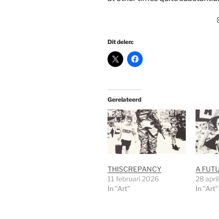
Dit delen:
Gerelateerd
THISCREPANCY
A FUT
11 februari 2026
28 apri
In "Art"
In "Art"