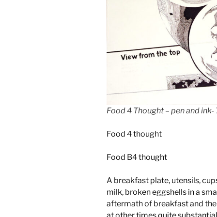
Food 4 Thought – pen and ink
Food 4 thought
Food B4 thought
A breakfast plate, utensils, cu
milk, broken eggshells in a sm
aftermath of breakfast and the 
at other times quite substantia