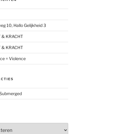
g 10, Hallo Gelijkheid 3
T & KRACHT
T & KRACHT
nce = Violence
ACTIES
Submerged