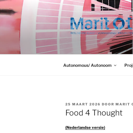
Ga
naar
de
inhoud
Autonomous/ Autonoom
Proj
GEPLAATST
25 MAART 2026
DOOR
MARIT 
OP
Food 4 Thought
(Nederlandse versie)