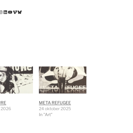
Instagram
LinkedIn
YouTube
Vimeo
Bluesky
URE
META REFUGEE
l 2026
24 oktober 2025
In "Art"