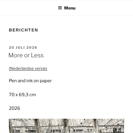
Menu
BERICHTEN
GEPLAATST
20 JULI 2026
OP
More or Less
(Nederlandse versie)
Pen and ink on paper
70 x 69,3 cm
2026