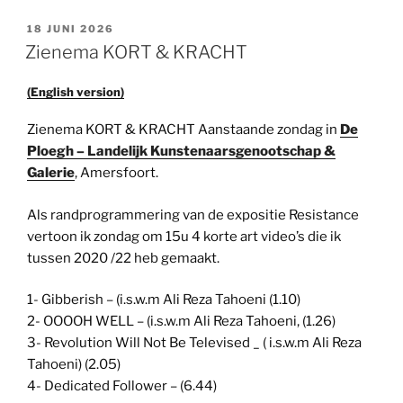
GEPLAATST
18 JUNI 2026
OP
Zienema KORT & KRACHT
(English version)
Zienema KORT & KRACHT Aanstaande zondag in
De
Ploegh – Landelijk Kunstenaarsgenootschap &
Galerie
, Amersfoort.
Als randprogrammering van de expositie Resistance
vertoon ik zondag om 15u 4 korte art video’s die ik
tussen 2020 /22 heb gemaakt.
1- Gibberish – (i.s.w.m Ali Reza Tahoeni (1.10)
2- OOOOH WELL – (i.s.w.m Ali Reza Tahoeni, (1.26)
3- Revolution Will Not Be Televised _ ( i.s.w.m Ali Reza
Tahoeni) (2.05)
4- Dedicated Follower – (6.44)