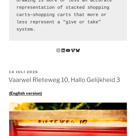
drawing is more or less an accurate 
representation of stacked shopping 
carts—shopping carts that more or 
less represent a “give or take” 
system.
Instagram
LinkedIn
YouTube
Vimeo
Bluesky
GEPLAATST
14 JULI 2026
OP
Vaarwel Rieteweg 10, Hallo Gelijkheid 3
(English version)