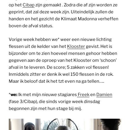
op het
Cibap
zijn gemaakt . Zodra die af zijn worden ze
geprint, dat zal deze week zijn. Uiteindelijk zullen de
handen en het gezicht de Klimaat Madonna verheffen
boven de afval status.
Vorige week hebben we* weer een nieuwe lichting
flessen uit de kelder van het
Klooster
gevist. Het is
bijzonder om te zien hoeveel mensen gehoor hebben
gegeven aan de oproep van het Klooster om ‘schoon’
afval in te leveren. De score; 5 zakken vol flessen!
Inmiddels zitter er denk ik wel 150 flessen in de rok.
Maar ik beloof dat ik het tzt even na ga tellen…..
*
we:
Ik met mijn
nieuwe
stagiares
Freek
en
Damien
(fase 3/Cibap), die sinds vorige week dinsdag
begonnen zijn met hun stage bij mij.