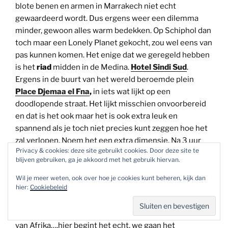
blote benen en armen in Marrakech niet echt
gewaardeerd wordt. Dus ergens weer een dilemma
minder, gewoon alles warm bedekken. Op Schiphol dan
toch maar een Lonely Planet gekocht, zou wel eens van
pas kunnen komen. Het enige dat we geregeld hebben
is het
riad
midden in de Medina.
Hotel Sindi Sud
.
Ergens in de buurt van het wereld beroemde plein
Place Djemaa el Fna
,
in iets wat lijkt op een
doodlopende straat. Het lijkt misschien onvoorbereid
en dat is het ook maar het is ook extra leuk en
spannend als je toch niet precies kunt zeggen hoe het
zal verlopen. Noem het een extra dimensie. Na 3 uur
Privacy & cookies: deze site gebruikt cookies. Door deze site te
vliegen landen we in Marrakech.
blijven gebruiken, ga je akkoord met het gebruik hiervan.
Wat verwachten we ervan? 1000 en 1 nacht? pracht en
Wil je meer weten, ook over hoe je cookies kunt beheren, kijk dan
hier:
Cookiebeleid
praal, de schitterendste paleizen van sultans, kleurrijke
bewoners, armoede?, prachtige keramiek, jetset?
Volgens de Lonely Planet is het ook echt de gateway
van Afrika….hier begint het echt, we gaan het