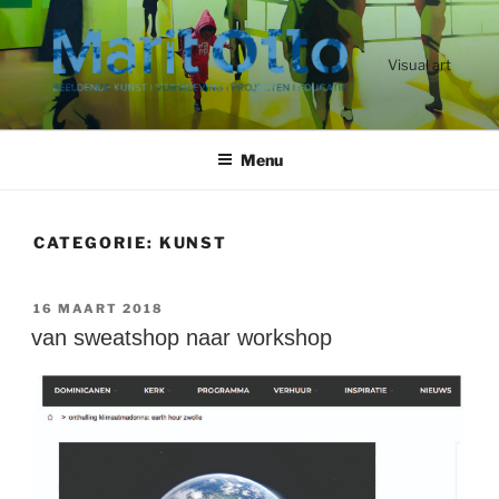
Ga
naar
de
Visual art
inhoud
Menu
CATEGORIE:
KUNST
GEPLAATST
16 MAART 2018
OP
van sweatshop naar workshop