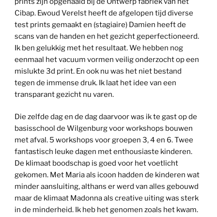
prints zijn opgehaald bij de Ontwerp fabriek van het
Cibap. Ewoud Verelst heeft de afgelopen tijd diverse
test prints gemaakt en (stagiaire) Damien heeft de
scans van de handen en het gezicht geperfectioneerd.
Ik ben gelukkig met het resultaat. We hebben nog
eenmaal het vacuum vormen veilig onderzocht op een
mislukte 3d print. En ook nu was het niet bestand
tegen de immense druk. Ik laat het idee van een
transparant gezicht nu varen.
Die zelfde dag en de dag daarvoor was ik te gast op de
basisschool de Wilgenburg voor workshops bouwen
met afval. 5 workshops voor groepen 3, 4 en 6. Twee
fantastisch leuke dagen met enthousiaste kinderen.
De klimaat boodschap is goed voor het voetlicht
gekomen. Met Maria als icoon hadden de kinderen wat
minder aansluiting, althans er werd van alles gebouwd
maar de klimaat Madonna als creative uiting was sterk
in de minderheid. Ik heb het genomen zoals het kwam.