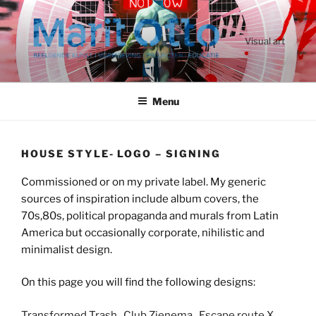
Ga
naar
de
Visual art
inhoud
Menu
HOUSE STYLE- LOGO – SIGNING
Commissioned or on my private label. My generic
sources of inspiration include album covers, the
70s,80s, political propaganda and murals from Latin
America but occasionally corporate, nihilistic and
minimalist design.
On this page you will find the following designs:
Transformed Trash,
Club Zienema,
Escape route X,