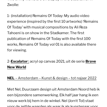
Zwolle:
1- (installation) Remains Of Today: My audio video
experience (inspired by the first 10 artworks) ‘Remains
Of Today’ with musical compositions by Ali Reza
Tahoeni is on show in the Stadkamer. The first
publication of Remains Of Today with the first 100
works, Remains Of Today vol 01 is also available there
for viewing.
2-
Escalator
:
:
acryl op canvas 2021, uit de serie
Brave
New World
NEL
– Amsterdam – Kunst & design – tot najaar 2022
Met Nel, Duurzaam design uit Amsterdam Noord heb ik
een bijzondere samenwerking. Elk half jaar hang ik een
nieuw werk bij hem in de winkel. Nel (Jorrit Tol) staat
voor de zelfde waarden als waar ik als kunstenaar voor