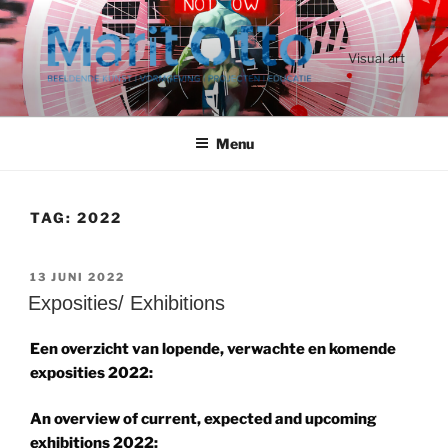
Ga
naar
de
Visual art
inhoud
Menu
TAG:
2022
GEPLAATST
13 JUNI 2022
OP
Exposities/ Exhibitions
Een overzicht van lopende, verwachte en komende
exposities 2022:
An overview of current, expected and upcoming
exhibitions 2022: