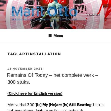
Ga
naar
de
Visual art
inhoud
Menu
TAG:
ARTINSTALLATION
GEPLAATST
13 NOVEMBER 2023
OP
Remains Of Today – het complete werk –
300 stuks.
(Click here for English version)
Met verbal 300 ‘
[Is] My [He]art [Is] Still Beating
‘ heb ik
het, vooralsnog, laatste en finale kunstwerk