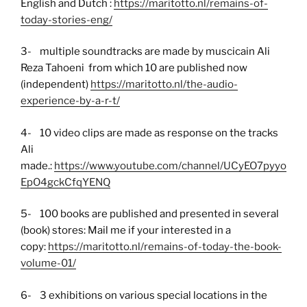
English and Dutch :
https://maritotto.nl/remains-of-
today-stories-eng/
3- multiple soundtracks are made by muscicain Ali
Reza Tahoeni from which 10 are published now
(independent)
https://maritotto.nl/the-audio-
experience-by-a-r-t/
4- 10 video clips are made as response on the tracks
Ali
made.:
https://www.youtube.com/channel/UCyEO7pyyo
EpO4gckCfqYENQ
5- 100 books are published and presented in several
(book) stores: Mail me if your interested in a
copy:
https://maritotto.nl/remains-of-today-the-book-
volume-01/
6- 3 exhibitions on various special locations in the