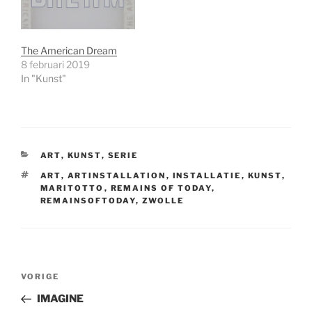
The American Dream
8 februari 2019
In "Kunst"
CATEGORIEËN
ART
,
KUNST
,
SERIE
TAGS
ART
,
ARTINSTALLATION
,
INSTALLATIE
,
KUNST
,
MARITOTTO
,
REMAINS OF TODAY
,
REMAINSOFTODAY
,
ZWOLLE
Bericht
Vorig
VORIGE
navigatie
bericht
IMAGINE