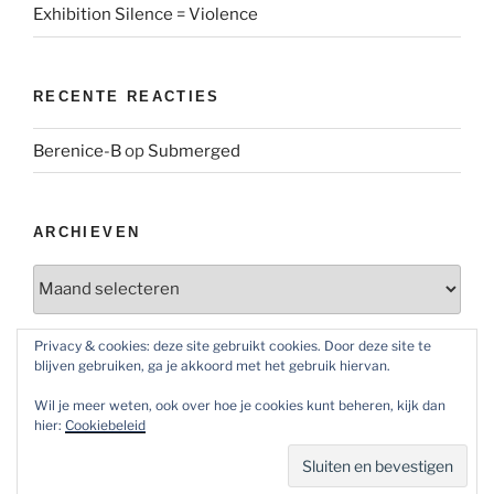
Exhibition Silence = Violence
RECENTE REACTIES
Berenice-B
op
Submerged
ARCHIEVEN
Archieven
Privacy & cookies: deze site gebruikt cookies. Door deze site te
blijven gebruiken, ga je akkoord met het gebruik hiervan.
SOCIAL MEDIA
Wil je meer weten, ook over hoe je cookies kunt beheren, kijk dan
Bekijk
Bekijk
Bekijk
hier:
Cookiebeleid
het
het
het
profiel
profiel
profiel
van
van
van
@maoatelier007
Marit
TheAtelier007