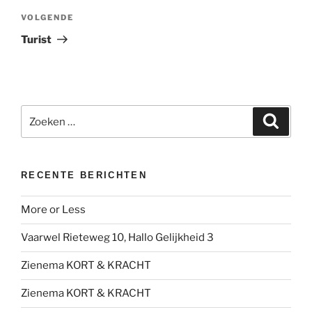
Volgend
VOLGENDE
bericht
Turist
Zoeken
Zoeke
naar:
RECENTE BERICHTEN
More or Less
Vaarwel Rieteweg 10, Hallo Gelijkheid 3
Zienema KORT & KRACHT
Zienema KORT & KRACHT