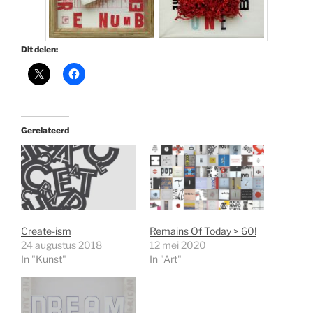
Dit delen:
Gerelateerd
Create-ism
Remains Of Today > 60!
24 augustus 2018
12 mei 2020
In "Kunst"
In "Art"