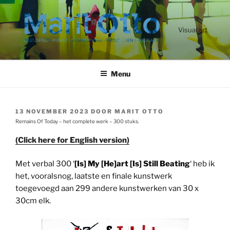
Ga
naar
de
Visual art
inhoud
Menu
GEPLAATST
13 NOVEMBER 2023
DOOR
MARIT OTTO
OP
Remains Of Today – het complete werk – 300 stuks.
(Click here for English version)
Met verbal 300 ‘
[Is] My [He]art [Is] Still Beating
‘ heb ik
het, vooralsnog, laatste en finale kunstwerk
toegevoegd aan 299 andere kunstwerken van 30 x
30cm elk.