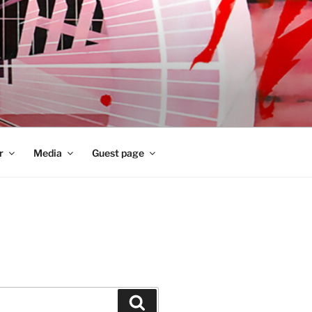
r
Media
Guest page
Zoeken