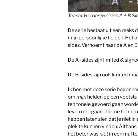
Teaser Heroes/Helden A + B Si
De serie bestaat uit een reeks
mijn persoonlijke helden. Het o
sides. Vernoemt naar de A en B
De A -sides zijn limited & signe
De B-sides zijn ook limited maa
Ik ben met deze serie begonnen
om
mijn
helden op een voetstuk
ten tonele gevoerd gaan worden 
leven meegaan, die me hebben
hebben laten zien dat je niet i
plek te kunnen vinden. Althans,
het beter was
niet
in een mal t