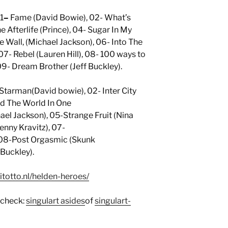
1
–
Fame (David Bowie), 02- What’s
he Afterlife (Prince), 04- Sugar In My
e Wall, (Michael Jackson), 06- Into The
 07- Rebel (Lauren Hill), 08- 100 ways to
09- Dream Brother (Jeff Buckley).
1Starman(David bowie), 02- Inter City
d The World In One
ael Jackson), 05-Strange Fruit (Nina
enny Kravitz), 07-
 08-Post Orgasmic (Skunk
 Buckley).
itotto.nl/helden-heroes/
 check:
singulart asides
of
singulart-