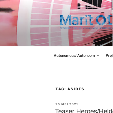
Ga
naar
de
inhoud
Autonomous/ Autonoom
Proj
TAG:
ASIDES
GEPLAATST
25 MEI 2021
OP
Teaser Heroes/Helde