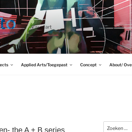
Visual art
ects
Applied Arts/Toegepast
Concept
About/ Ove
Zoeken
n- the A + B series
naar: