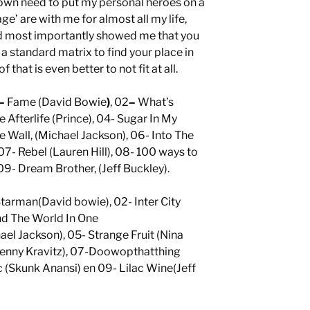
my own need to put my personal heroes on a
e’ are with me for almost all my life,
nd most importantly showed me that you
n a standard matrix to find your place in
 that is even better to not fit at all.
–
Fame (David Bowie
)
, 02
–
What’s
e Afterlife (Prince), 04- Sugar In My
e Wall, (Michael Jackson), 06- Into The
 07- Rebel (Lauren Hill), 08- 100 ways to
 09- Dream Brother, (Jeff Buckley).
Starman(David bowie), 02- Inter City
nd The World In One
ael Jackson), 05- Strange Fruit (Nina
Lenny Kravitz), 07-Doowopthatthing
c (Skunk Anansi) en 09- Lilac Wine(Jeff