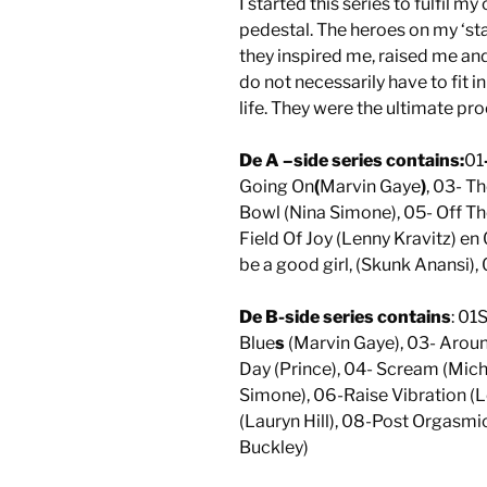
I started this series to fulfil 
pedestal. The heroes on my ‘stag
they inspired me, raised me a
do not necessarily have to fit i
life. They were the ultimate proof
De A –side series contains:
01
Going On
(
Marvin Gaye
)
, 03- Th
Bowl (Nina Simone), 05- Off Th
Field Of Joy (Lenny Kravitz) en
be a good girl, (Skunk Anansi),
De B-side series contains
: 01
Blue
s
(Marvin Gaye), 03- Arou
Day (Prince), 04- Scream (Mich
Simone), 06-Raise Vibration (
(Lauryn Hill), 08-Post Orgasmi
Buckley)