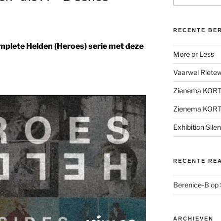
RECENTE BE
omplete Helden (Heroes) serie met deze
More or Less
Vaarwel Rietewe
Zienema KOR
Zienema KOR
Exhibition Sile
RECENTE RE
Berenice-B
op
ARCHIEVEN