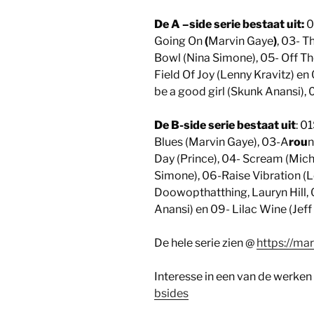
De A –side serie bestaat uit:
0
Going On
(
Marvin Gaye
)
, 03- T
Bowl (Nina Simone), 05- Off Th
Field Of Joy (Lenny Kravitz) en
be a good girl (Skunk Anansi), 
De B-side serie bestaat uit
: 0
Blues (Marvin Gaye), 03-A
rou
n
Day (Prince), 04- Scream (Mich
Simone), 06-Raise Vibration (L
Doowopthatthing, Lauryn Hill,
Anansi) en 09- Lilac Wine (Jeff
De hele serie zien @
https://mar
Interesse in een van de werken
bsides