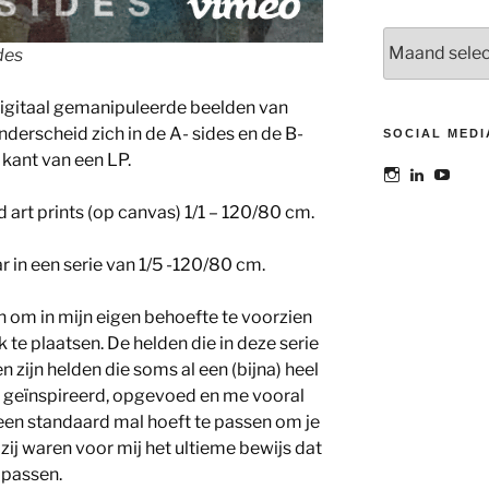
Archieven
des
 digitaal gemanipuleerde beelden van
nderscheid zich in de A- sides en de B-
SOCIAL MEDI
 kant van een LP.
Bekijk
Bekijk
Bekij
het
het
het
profiel
profiel
profie
d art prints (op canvas) 1/1 – 120/80 cm.
van
van
van
@maoatelier
Marit
TheAt
op
Otto
op
r in een serie van 1/5 -120/80 cm.
Instagram
op
YouT
LinkedIn
 om in mijn eigen behoefte te voorzien
 te plaatsen. De helden die in deze serie
zijn helden die soms al een (bijna) heel
 geïnspireerd, opgevoed en me vooral
n een standaard mal hoeft te passen om je
 zij waren voor mij het ultieme bewijs dat
e passen.