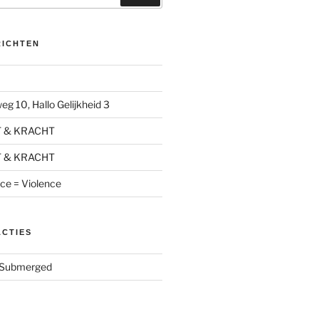
RICHTEN
g 10, Hallo Gelijkheid 3
T & KRACHT
T & KRACHT
nce = Violence
ACTIES
Submerged