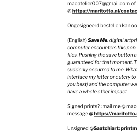
maoatelier007@gmail.com of s
@
https://maritotto.nl/contac
Ongesigneerd bestellen kan ook
(English)
Save Me
: digital artp
computer encounters this pop u
files. Pushing the save button a
guaranteed for that moment. T
suddenly occurred to me. What 
interface my letter or outcry to 
you best) and the computer was
have a whole other impact.
Signed prints? : mail me @ ma
message @
https://maritotto.
Unsigned @
Saatchiart: print