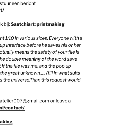
tuur een bericht
t/
 bij:
Saatchiart: printmaking
rint 1/10 in various sizes. Everyone with a
p interface before he saves his or her
ctually means the safety of your file is
he double meaning of the word save
if the file was me, and the pop up
the great unknown….. (fill in what suits
 the universe.Than this request would
oatelier007@gmail.com or leave a
nl/contact/
making