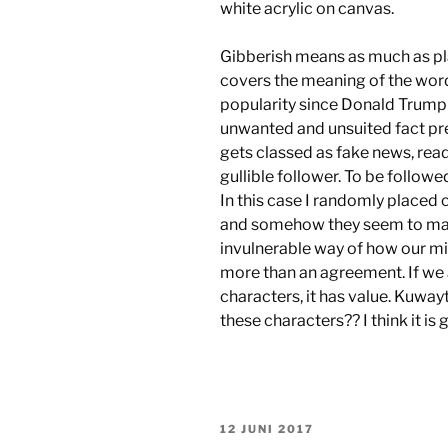
white acrylic on canvas.
Gibberish means as much as plai
covers the meaning of the word
popularity since Donald Trump
unwanted and unsuited fact pres
gets classed as fake news, read
gullible follower. To be followe
In this case I randomly placed
and somehow they seem to mak
invulnerable way of how our mi
more than an agreement. If we 
characters, it has value. Kuwa
these characters?? I think it is 
GEPLAATST
12 JUNI 2017
OP