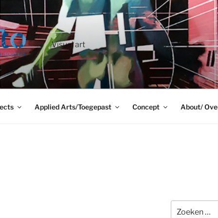
Visual art
ects
Applied Arts/Toegepast
Concept
About/ Ove
Zoeken
naar: