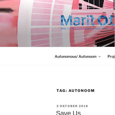
Ga
naar
de
inhoud
Autonomous/ Autonoom
Proj
TAG:
AUTONOOM
GEPLAATST
3 OKTOBER 2018
OP
Save Us