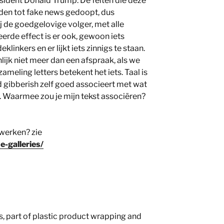
sident Donald Trump. De feiten die deze
rden tot fake news gedoopt, dus
j de goedgelovige volger, met alle
rde effect is er ook, gewoon iets
linkers en er lijkt iets zinnigs te staan.
nlijk niet meer dan een afspraak, als we
meling letters betekent het iets. Taal is
d gibberish zelf goed associeert met wat
. Waarmee zou je mijn tekst associëren?
 werken? zie
e-galleries/
s, part of plastic product wrapping and