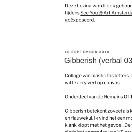
Deze Lezing wordt ook gehoud
tijdens
See You @ Art Amster
geëxposeerd.
GEPLAATST
18 SEPTEMBER 2018
OP
Gibberish (verbal 03
Collage van plastic tas letters
witte acrylverf op canvas
Onderdeel van de Remains Of T
Gibberish betekent zoveel als 
en flauwekul. Ik vind het een 
klank klopt met het gevoel. De