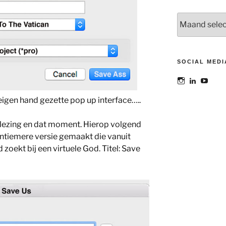
Archieven
SOCIAL MEDI
Bekijk
Bekijk
Bekij
het
het
het
profiel
profiel
profie
eigen hand gezette pop up interface…..
van
van
van
@maoatelier
Marit
TheAt
op
Otto
op
lezing en dat moment. Hierop volgend
Instagram
op
YouT
 intiemere versie gemaakt die vanuit
LinkedIn
 zoekt bij een virtuele God. Titel: Save