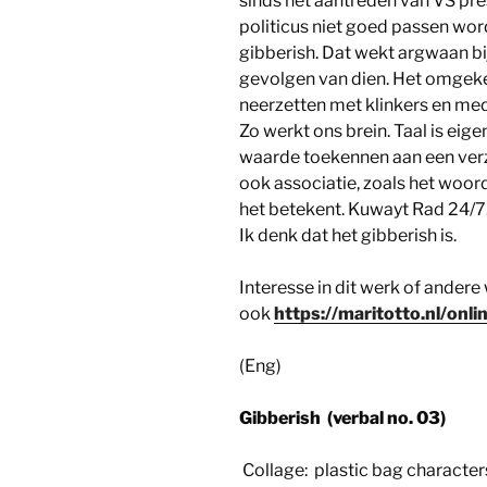
sinds het aantreden van VS pre
politicus niet goed passen wo
gibberish. Dat wekt argwaan bi
gevolgen van dien. Het omgekee
neerzetten met klinkers en medek
Zo werkt ons brein. Taal is eige
waarde toekennen aan een verza
ook associatie, zoals het woor
het betekent. Kuwayt Rad 24/7
Ik denk dat het gibberish is.
Interesse in dit werk of andere
ook
https://maritotto.nl/onlin
(Eng)
Gibberish (verbal no. 03)
Collage: plastic bag character