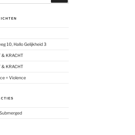
RICHTEN
g 10, Hallo Gelijkheid 3
T & KRACHT
T & KRACHT
nce = Violence
ACTIES
Submerged