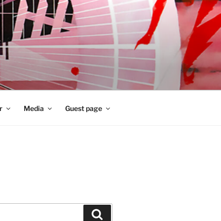
r
Media
Guest page
Zoeken