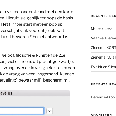
udio visueel ondersteund met een korte
RECENTE BE
n. Hieruit is eigenlijk terloops de basis
. Het filmpje start met een pop up
More or Less
verschijnt vlak voordat je iets wilt
lt u dit bewaren?’ En het antwoord is
Vaarwel Rietewe
Zienema KOR
(geloof, filosofie & kunst en de 21e
Zienema KOR
) viel er ineens dit prachtige kwartje.
Exhibition Sile
 vraag over de in veiligheid stellen van
ok de vraag van een ‘hogerhand’ kunnen
erveling;’ bewaar mij’ , bescherm mij.
RECENTE RE
Berenice-B
op
ARCHIEVEN