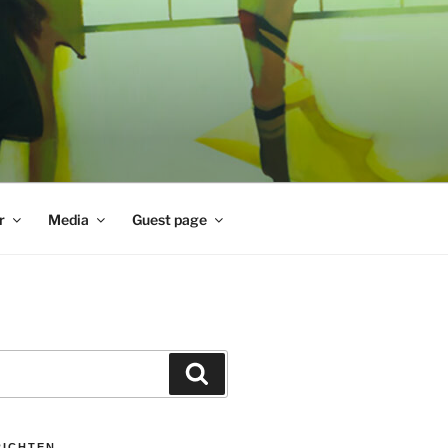
r
Media
Guest page
Zoeken
RICHTEN