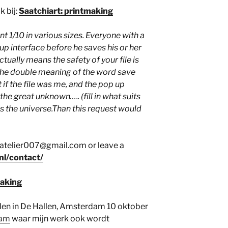
 bij:
Saatchiart: printmaking
rint 1/10 in various sizes. Everyone with a
p interface before he saves his or her
ctually means the safety of your file is
he double meaning of the word save
if the file was me, and the pop up
the great unknown….. (fill in what suits
 the universe.Than this request would
oatelier007@gmail.com or leave a
nl/contact/
making
en in De Hallen, Amsterdam 10 oktober
dam
waar mijn werk ook wordt