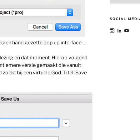
SOCIAL MEDI
Bekijk
Bekijk
Bekij
het
het
het
profiel
profiel
profie
eigen hand gezette pop up interface…..
van
van
van
@maoatelier
Marit
TheAt
op
Otto
op
lezing en dat moment. Hierop volgend
Instagram
op
YouT
 intiemere versie gemaakt die vanuit
LinkedIn
 zoekt bij een virtuele God. Titel: Save