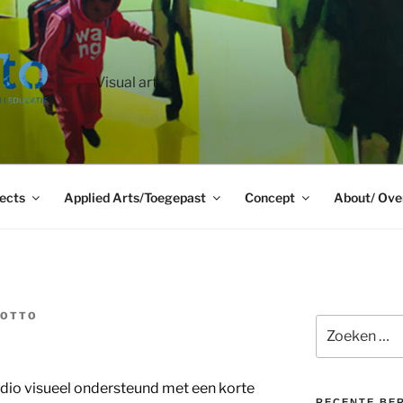
Visual art
ects
Applied Arts/Toegepast
Concept
About/ Ove
 OTTO
Zoeken
naar:
udio visueel ondersteund met een korte
RECENTE BE