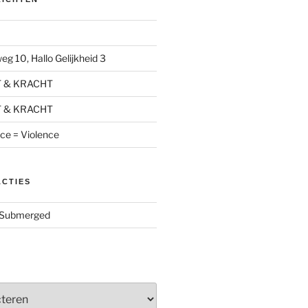
g 10, Hallo Gelijkheid 3
T & KRACHT
T & KRACHT
nce = Violence
ACTIES
Submerged