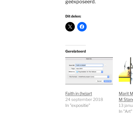
geëxposeerd.
Dit delen:
Gerelateerd
Faith in (he)art
Marit 
24 september 2018
M Stan
In "expositie"
13 janu
In "Art"