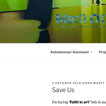
Ga
naar
de
inhoud
Autonomous/ Autonoom
Proj
GEPLAATST
3 OKTOBER 2018
DOOR
MARIT
OP
Save Us
De lezing
‘Faith in art’
heb ik a