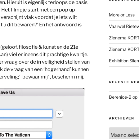
n. Hieruit is eigenlijk terloops de basis
. Het filmpje start met een pop up
More or Less
verschijnt vlak voordat je iets wilt
lt u dit bewaren?’ En het antwoord is
Vaarwel Rietewe
Zienema KOR
(geloof, filosofie & kunst en de 21e
Zienema KOR
) viel er ineens dit prachtige kwartje.
Exhibition Sile
 vraag over de in veiligheid stellen van
ok de vraag van een ‘hogerhand’ kunnen
erveling;’ bewaar mij’ , bescherm mij.
RECENTE RE
Berenice-B
op
ARCHIEVEN
Archieven