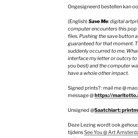
Ongesigneerd bestellen kan ook
(English)
Save Me
: digital artp
computer encounters this pop u
files. Pushing the save button a
guaranteed for that moment. T
suddenly occurred to me. What 
interface my letter or outcry to 
you best) and the computer was
have a whole other impact.
Signed prints? : mail me @ ma
message @
https://maritotto.
Unsigned @
Saatchiart: print
Deze Lezing wordt ook gehoud
tijdens
See You @ Art Amster