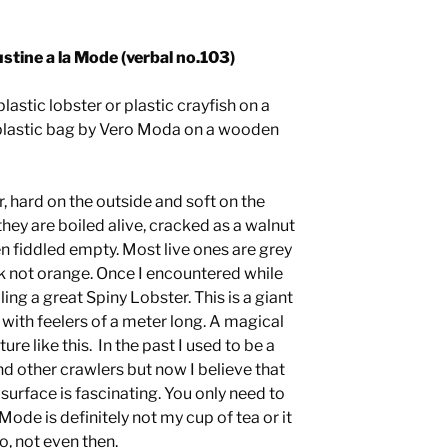
stine a la Mode (verbal no.103)
lastic lobster or plastic crayfish on a
plastic bag by Vero Moda on a wooden
, hard on the outside and soft on the
 they are boiled alive, cracked as a walnut
n fiddled empty. Most live ones are grey
k not orange. Once I encountered while
ling a great Spiny Lobster. This is a giant
 with feelers of a meter long. A magical
re like this. In the past I used to be a
 and other crawlers but now I believe that
surface is fascinating. You only need to
ode is definitely not my cup of tea or it
o, not even then.