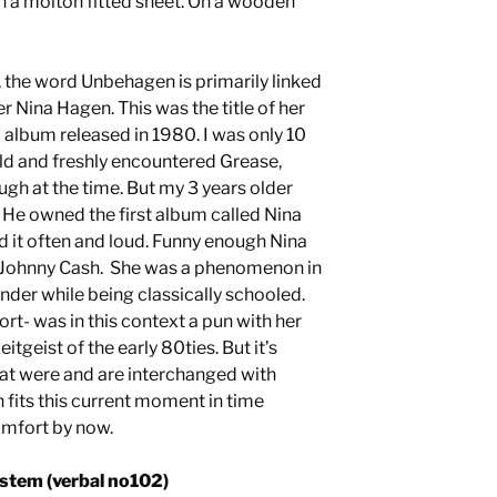
n a molton fitted sheet. On a wooden
 the word Unbehagen is primarily linked
er Nina Hagen. This was the title of her
album released in 1980. I was only 10
ld and freshly encountered Grease,
ough at the time. But my 3 years older
He owned the first album called Nina
 it often and loud. Funny enough Nina
h Johnny Cash. She was a phenomenon in
nder while being classically schooled.
- was in this context a pun with her
tgeist of the early 80ties. But it’s
that were and are interchanged with
fits this current moment in time
omfort by now.
stem (verbal no102)