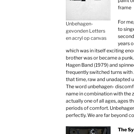
paint o
frame
For me,
Unbehagen-
to sing
gevonden Letters
second 
en acryl op canvas
years o
which was in itself exciting en
brother was or became a punk. 
Hagen Band (1979) and spinned
frequently switched turns wit
that time, raw and unadapted u
The word unbehagen- discomfort
name in combination with the zei
actually one of all ages, ages 
periods of comfort. Unbehagen 
perfectly. We are far beyond c
The Sy