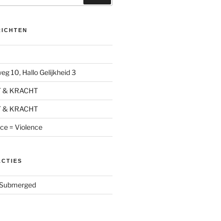
RICHTEN
g 10, Hallo Gelijkheid 3
T & KRACHT
T & KRACHT
nce = Violence
ACTIES
Submerged