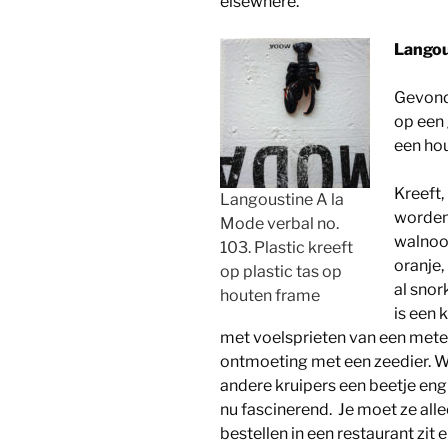
elsewhere.
Langou
Gevonde
op een
een ho
Kreeft,
Langoustine A la
worden
Mode verbal no.
walnoot
103. Plastic kreeft
oranje,
op plastic tas op
al snor
houten frame
is een 
met voelsprieten van een mete
ontmoeting met een zeedier. W
andere kruipers een beetje eng 
nu fascinerend. Je moet ze all
bestellen in een restaurant zit e