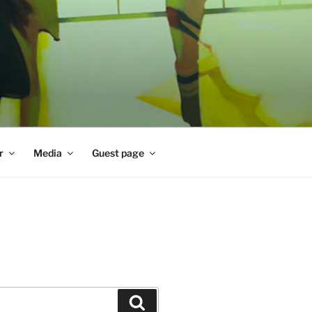
r
Media
Guest page
Zoeken