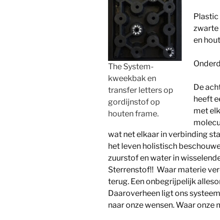
Plastic
zwarte 
en hou
Onderde
The System-
kweekbak en
De ach
transfer letters op
heeft e
gordijnstof op
met elk
houten frame.
molecul
wat net elkaar in verbinding sta
het leven holistisch beschouwen
zuurstof en water in wisselend
Sterrenstof!! Waar materie ver
terug. Een onbegrijpelijk alle
Daaroverheen ligt ons systeem
naar onze wensen. Waar onze ma