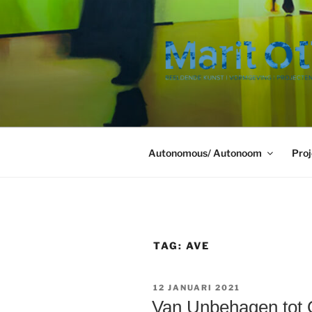
Ga
naar
de
inhoud
Autonomous/ Autonoom
Proj
TAG:
AVE
GEPLAATST
12 JANUARI 2021
OP
Van Unbehagen tot