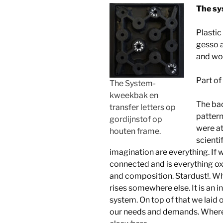
The sy
Plastic
gesso a
and wo
Part of
The System-
kweekbak en
The bac
transfer letters op
pattern
gordijnstof op
were a
houten frame.
scienti
imagination are everything. If w
connected and is everything ox
and composition. Stardust!. W
rises somewhere else. It is an 
system. On top of that we laid
our needs and demands. Where 