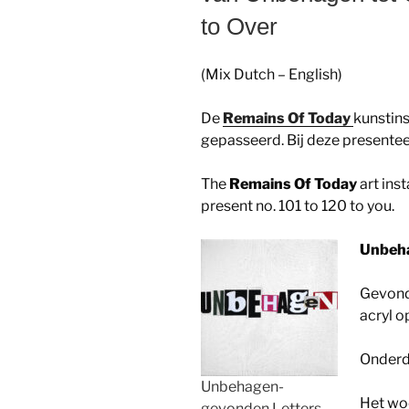
to Over
(Mix Dutch – English)
De
Remains Of Today
kunstins
gepasseerd. Bij deze presenteer
The
Remains Of Today
art inst
present no. 101 to 120 to you.
Unbeha
Gevonde
acryl o
Onderde
Unbehagen-
Het w
gevonden Letters