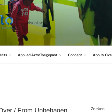
Visual art
ects
Applied Arts/Toegepast
Concept
About/ Ove
Zoeken
 Over / From Unbehagen
naar: