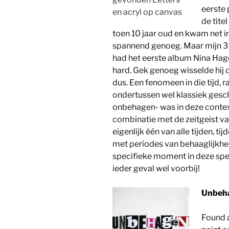
eerste
en acryl op canvas
de tite
toen 10 jaar oud en kwam net i
spannend genoeg. Maar mijn 3 j
had het eerste album Nina Hag
hard. Gek genoeg wisselde hij 
dus. Een fenomeen in die tijd,
ondertussen wel klassiek ges
onbehagen- was in deze conte
combinatie met de zeitgeist van
eigenlijk één van alle tijden, 
met periodes van behaaglijkhei
specifieke moment in deze speci
ieder geval wel voorbij!
Unbeha
Found a