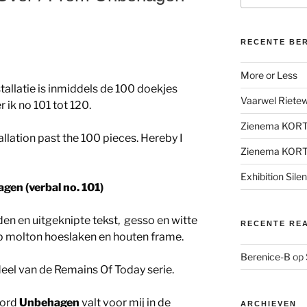
RECENTE BE
More or Less
tallatie is inmiddels de 100 doekjes
Vaarwel Rietewe
 ik no 101 tot 120.
Zienema KOR
allation past the 100 pieces. Hereby I
Zienema KOR
Exhibition Sile
gen (verbal no. 101)
n en uitgeknipte tekst, gesso en witte
RECENTE RE
p molton hoeslaken en houten frame.
Berenice-B
op
el van de Remains Of Today serie.
oord
Unbehagen
valt voor mij in de
ARCHIEVEN