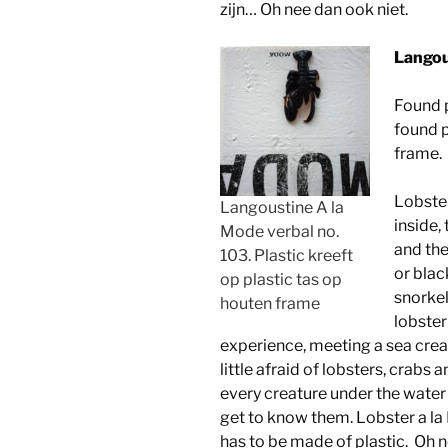
zijn… Oh nee dan ook niet.
Langou
Found p
found 
frame.
Lobster
Langoustine A la
inside,
Mode verbal no.
and the
103. Plastic kreeft
or blac
op plastic tas op
snorkel
houten frame
lobster
experience, meeting a sea creatu
little afraid of lobsters, crabs
every creature under the water 
get to know them. Lobster a la M
has to be made of plastic. Oh n