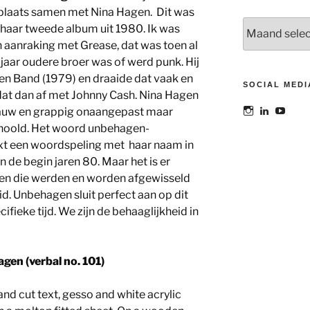
 plaats samen met Nina Hagen. Dit was
Archieven
l haar tweede album uit 1980. Ik was
n aanraking met Grease, dat was toen al
aar oudere broer was of werd punk. Hij
en Band (1979) en draaide dat vaak en
SOCIAL MEDI
dat dan af met Johnny Cash. Nina Hagen
Bekijk
Bekijk
Bekij
 rauw en grappig onaangepast maar
het
het
het
choold. Het woord unbehagen-
profiel
profiel
profie
van
van
van
xt een woordspeling met haar naam in
@maoatelier
Marit
TheAt
 de begin jaren 80. Maar het is er
op
Otto
op
Instagram
op
YouT
tijden die werden en worden afgewisseld
LinkedIn
d. Unbehagen sluit perfect aan op dit
fieke tijd. We zijn de behaaglijkheid in
gen (verbal no. 101)
nd cut text, gesso and white acrylic