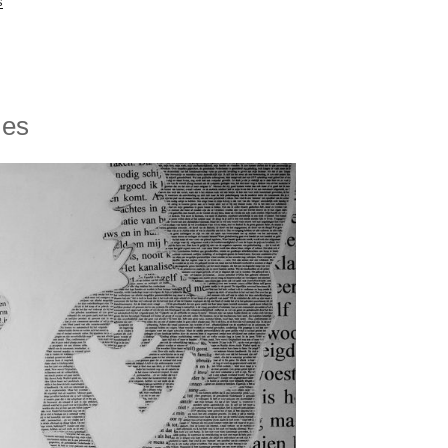
s
mes