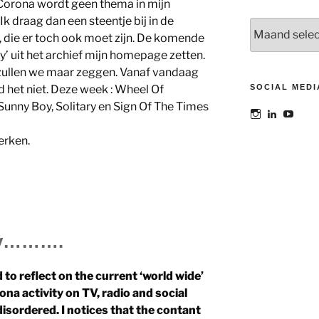
Corona wordt geen thema in mijn
k draag dan een steentje bij in de
Archieven
, die er toch ook moet zijn. De komende
’ uit het archief mijn homepage zetten.
zullen we maar zeggen. Vanaf vandaag
d het niet. Deze week : Wheel Of
SOCIAL MEDI
 Sunny Boy, Solitary en Sign Of The Times
Bekijk
Bekijk
Bekij
het
het
het
profiel
profiel
profie
erken.
van
van
van
@maoatelier
Marit
TheAt
op
Otto
op
Instagram
op
YouT
LinkedIn
ay……….
 to reflect on the current ‘world wide’
rona activity on TV, radio and social
 disordered. I notices that the contant