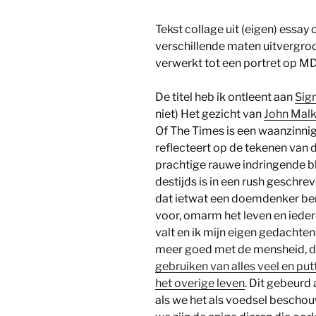
Tekst collage uit (eigen) essay 
verschillende maten uitvergroo
verwerkt tot een portret op MD
De titel heb ik ontleent aan
Sig
niet) Het gezicht van
John Mal
Of The Times is een waanzinni
reflecteert op de tekenen van d
prachtige rauwe indringende bl
destijds is in een rush geschre
dat ietwat een doemdenker ben. 
voor, omarm het leven en iederee
valt en ik mijn eigen gedachte
meer goed met de mensheid, de 
gebruiken van alles veel en put
het overige leven
. Dit gebeurd
als we het als voedsel beschou