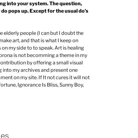
ing into your system. The question,
 do pops up. Except for the usual do’s
the elderly people (I can but I doubt the
make art, and that is what I keep on
 on my side to to speak. Art is healing
. Corona is not becomming a theme in my
ntribution by offering a small visual
g into my archives and present one
ent on my site. If It not cures it will not
rtune, Ignorance Is Bliss, Sunny Boy,
mes