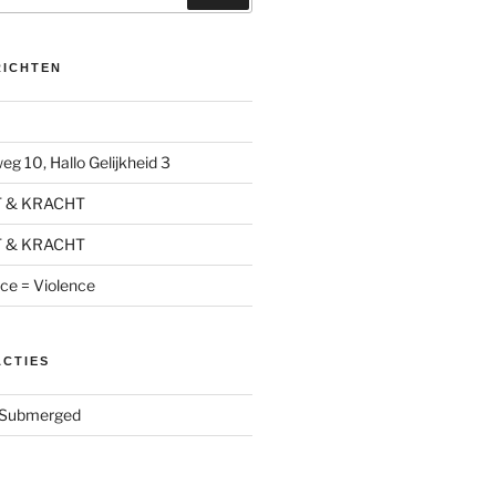
RICHTEN
g 10, Hallo Gelijkheid 3
T & KRACHT
T & KRACHT
nce = Violence
ACTIES
Submerged