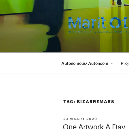
Ga
naar
de
inhoud
Autonomous/ Autonoom
Proj
TAG:
BIZARREMARS
GEPLAATST
23 MAART 2020
OP
One Artwork A D