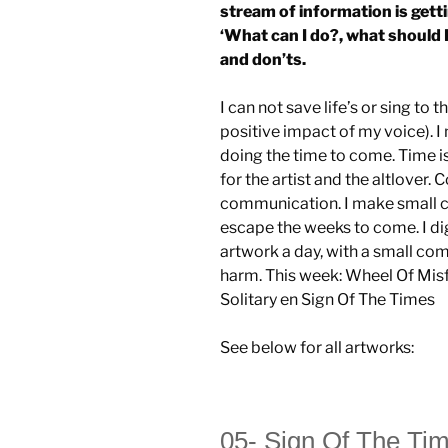
stream of information is gett
‘What can I do?, what should I
and don’ts.
I can not save life’s or sing to 
positive impact of my voice). I 
doing the time to come. Time is
for the artist and the altlover
communication. I make small co
escape the weeks to come. I di
artwork a day, with a small comm
harm. This week: Wheel Of Misfo
Solitary en Sign Of The Times
See below for all artworks:
05- Sign Of The Ti