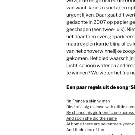
we zijn de enige dieren die oorl
van want ik zie zo snel geen op
urgent lijken. Daar gaat dit werk
gedachte in 2007 op papier g
geschapen (een twee-luik). Niet
het daar toen even geparkeerd. 
maatregelen kan je bijna alles 
van het onoverwinnelijke zoogdi
gekomen. Het bied waarschijnli
lucht, schoon water en andere aa
te winnen? We weten het (nu no
Een paar regels uit de song ‘
“
In France a skinny man
Died of a big disease with a little na
By chance his girlfriend came across
And soon she did the same
At home there are seventeen-year-o
And their idea of fun