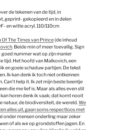
over de tekenen van de tijd, in
t, geprint- gekopieerd en in delen
F- en witte acryl. 110/110cm
n Of The Times van Prince
(de inhoud
kovich
. Beide min of meer toevallig. Sign
g goed nummer wat op zijn manier
e tijd. Het hoofd van Malkovich, een
ik en goeie schaduw partijen. De tekst
ven. Ik kan denk ik toch niet ontkennen
Can’t help it. Ik zet mijn beste beentje
n die me lief is. Maar als alles even stil
n kan horen denk ik vaak; dat komt nooit
natuur, de biodiversiteit, de wereld.
We
ten alles uit, gaan soms respectloos met
 al onder mensen onderling maar zeker
wen of als we op grondstoffen jagen. En