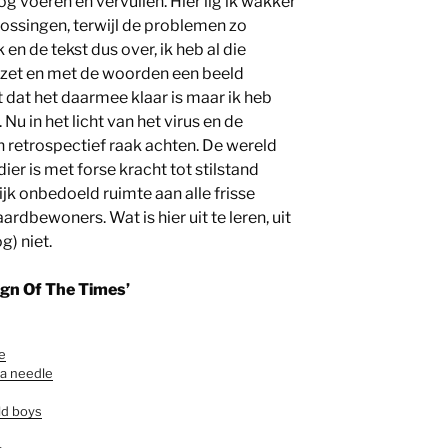
og voeren en vervuilen. Hier lig ik wakker
lossingen, terwijl de problemen zo
 en de tekst dus over, ik heb al die
ezet en met de woorden een beeld
 dat het daarmee klaar is maar ik heb
Nu in het licht van het virus en de
in retrospectief raak achten. De wereld
er is met forse kracht tot stilstand
jk onbedoeld ruimte aan alle frisse
rdbewoners. Wat is hier uit te leren, uit
g) niet.
Sign Of The Times’
me
 a needle
ld boys