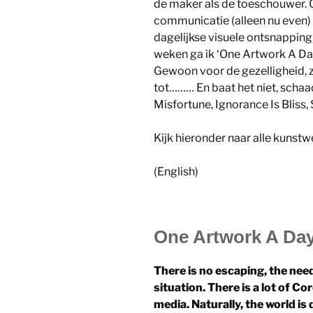
de maker als de toeschouwer. 
communicatie (alleen nu even) I
dagelijkse visuele ontsnapping
weken ga ik ‘One Artwork A Day
Gewoon voor de gezelligheid, 
tot……… En baat het niet, schaa
Misfortune, Ignorance Is Bliss,
Kijk hieronder naar alle kunstw
(English)
One Artwork A D
There is no escaping, the need
situation. There is a lot of Co
media. Naturally, the world is