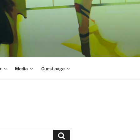
r
Media
Guest page
Zoeken