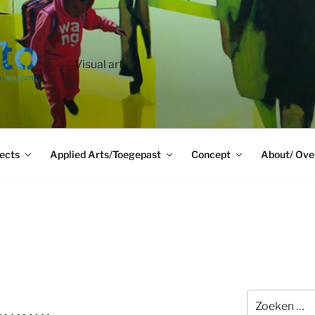
Visual art
ects
Applied Arts/Toegepast
Concept
About/ Ove
Zoeken
ay……….
naar: