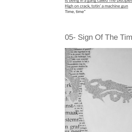
Is being in a gang called The Disciple
High on crack, totin’ a machine gun
Time, time”
05- Sign Of The Ti