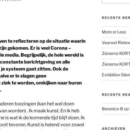
RECENTE BE
More or Less
ven te reflecteren op de situatie waarin
Vaarwel Rietewe
zijn gekomen. Er is veel Corona –
Zienema KOR
le media. Begrijpelijk, de hele wereld is
 constante berichtgeving en alle
Zienema KOR
n je systeem gaat zitten. Ook de
Exhibition Sile
lve er in slagen geen
t ziek te worden, omkijken naar buren
.
RECENTE RE
uderen toezingen (kan het wel doen
Berenice-B
op
 van worden) . Ik maak kunst. En ik heb
 is wat ik de komende tijd blijf doen. Ik
 ooit tevoren. Kunst is helend voor zowel
ARCHIEVEN