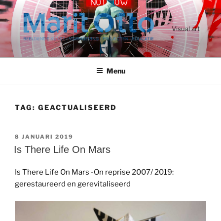
Ga
naar
de
Visual art
inhoud
Menu
TAG:
GEACTUALISEERD
GEPLAATST
8 JANUARI 2019
OP
Is There Life On Mars
Is There Life On Mars -On reprise 2007/ 2019:
gerestaureerd en gerevitaliseerd