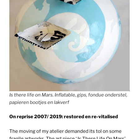
Is there life on Mars. Inflatable, gips, fondue onderstel,
papieren bootjes en lakverf
On reprise 2007/ 2019: restored en re-vitalised
The moving of my atelier demanded its tol on some
fragile artworks. The art piece ‘ Is There Life On Mars’,