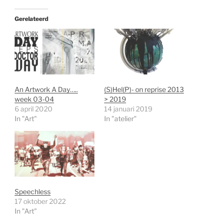
Gerelateerd
An Artwork A Day…..
(S)Hel(P)- on reprise 2013
week 03-04
> 2019
6 april 2020
14 januari 2019
In "Art"
In "atelier"
Speechless
17 oktober 2022
In "Art"