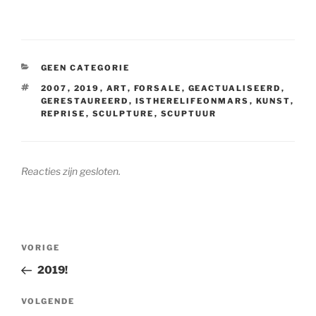
CATEGORIEËN
GEEN CATEGORIE
TAGS
2007
,
2019
,
ART
,
FORSALE
,
GEACTUALISEERD
,
GERESTAUREERD
,
ISTHERELIFEONMARS
,
KUNST
,
REPRISE
,
SCULPTURE
,
SCUPTUUR
Reacties zijn gesloten.
Bericht
Vorig
VORIGE
navigatie
bericht
2019!
Volgend
VOLGENDE