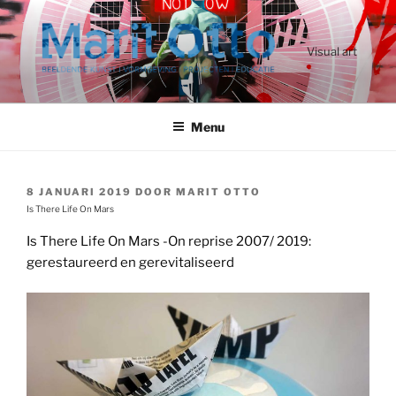
Ga
naar
de
Visual art
inhoud
Menu
GEPLAATST
8 JANUARI 2019
DOOR
MARIT OTTO
OP
Is There Life On Mars
Is There Life On Mars -On reprise 2007/ 2019:
gerestaureerd en gerevitaliseerd