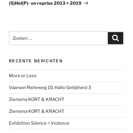
bericht
(S)Hel(P)- on reprise 2013 > 2019
Zoeken
Zoeke
naar:
RECENTE BERICHTEN
More or Less
Vaarwel Rieteweg 10, Hallo Gelijkheid 3
Zienema KORT & KRACHT
Zienema KORT & KRACHT
Exhibition Silence = Violence