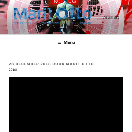
Ga
naar
de
Visual art
inhoud
Menu
GEPLAATST
28 DECEMBER 2018
DOOR
MARIT OTTO
OP
2019!