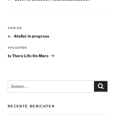
Bericht
Vorig
VORIGE
navigatie
bericht
Atelier in progress
Volgend
VOLGENDE
bericht
Is There Life On Mars
Zoeken
Zoeke
naar:
RECENTE BERICHTEN