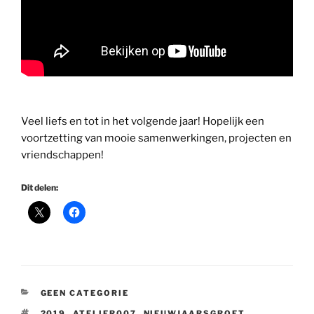
Veel liefs en tot in het volgende jaar! Hopelijk een
voortzetting van mooie samenwerkingen, projecten en
vriendschappen!
Dit delen:
CATEGORIEËN
GEEN CATEGORIE
TAGS
2019
,
ATELIER007
,
NIEUWJAARSGROET