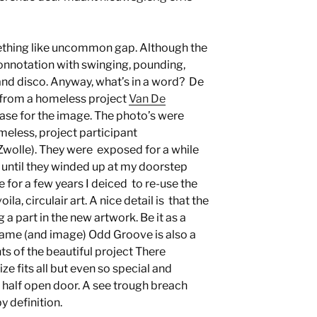
hing like uncommon gap. Although the
onnotation with swinging, pounding,
 and disco. Anyway, what’s in a word? De
l from a homeless project
Van De
e for the image. The photo’s were
eless, project participant
wolle). They were exposed for a while
s until they winded up at my doorstep
ve for a few years I deiced to re-use the
la, circulair art. A nice detail is that the
ng a part in the new artwork. Be it as a
ame (and image) Odd Groove is also a
s of the beautiful project There
ize fits all but even so special and
n half open door. A see trough breach
y definition.