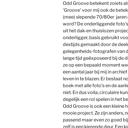
Odd Groove betekent zoiets als
‘Groove’ voor mij ook de bete
(mee) slepende 70/80er jaren d
word? De onderliggende foto’s
uit het dak-en thuislozen proje
onderligger, basis gebruikt voo
destijds gemaakt door de dee
gelegenheids-fotografen van de
lange tijd geëxposeerd bij de d
ze op een bepaald moment weer
een aantal jaar bij mij in archi
leven in te blazen. Er bestaat n
boek met alle foto’s en de aan
niet. En dus voila, circulaire ku
degelijk een rol spelen in het b
Odd Groove is ook een kleine 
mooie project. Ze zijn anders, n
passend maar even zo goed bijz
zelf is een kierende deur. Een 