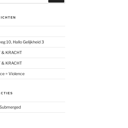
RICHTEN
g 10, Hallo Gelijkheid 3
T & KRACHT
T & KRACHT
nce = Violence
ACTIES
Submerged