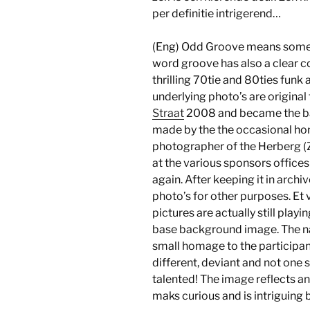
per definitie intrigerend…
(Eng) Odd Groove means somet
word groove has also a clear c
thrilling 70tie and 80ties funk
underlying photo’s are origina
Straat
2008 and became the bas
made by the the occasional hom
photographer of the Herberg (Z
at the various sponsors office
again. After keeping it in archi
photo’s for other purposes. Et voi
pictures are actually still playi
base background image. The n
small homage to the participant
different, deviant and not one s
talented! The image reflects a
maks curious and is intriguing b