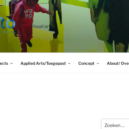
Visual art
ects
Applied Arts/Toegepast
Concept
About/ Ove
Zoeken
naar: