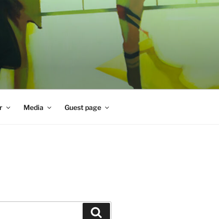
r
Media
Guest page
Zoeken