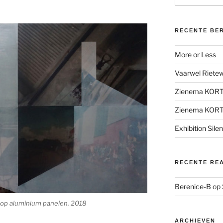
RECENTE BE
More or Less
Vaarwel Rietewe
Zienema KOR
Zienema KOR
Exhibition Sile
RECENTE RE
Berenice-B
op
ik op aluminium panelen. 2018
ARCHIEVEN