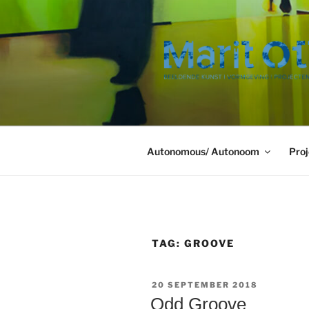
Ga
naar
de
inhoud
Autonomous/ Autonoom
Proj
TAG:
GROOVE
GEPLAATST
20 SEPTEMBER 2018
OP
Odd Groove