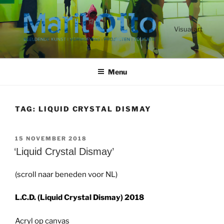
Ga
naar
de
Visual art
inhoud
Menu
TAG:
LIQUID CRYSTAL DISMAY
GEPLAATST
15 NOVEMBER 2018
OP
‘Liquid Crystal Dismay’
(scroll naar beneden voor NL)
L.C.D. (Liquid Crystal Dismay) 2018
Acryl op canvas