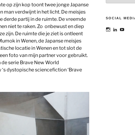
mte op zijn kop toont twee jonge Japanse
n man verdwijnt in het licht. De meisjes
e derde partij in de ruimte. De vreemde
SOCIAL MEDI
en niet te raken. Zo onbewust en diep
Bekijk
Bekijk
Bekij
 zijn. De ruimte die je ziet is ontleent
het
het
het
profiel
profiel
profie
 Mumok in Wenen, de Japanse meisjes
van
van
van
tische locatie in Wenen en tot slot de
@maoatelier
Marit
TheAt
op
Otto
op
een foto van mijn partner voor gebruikt.
Instagram
op
YouT
an de serie Brave New World
LinkedIn
 ‘s dystopische sciencefiction ‘Brave