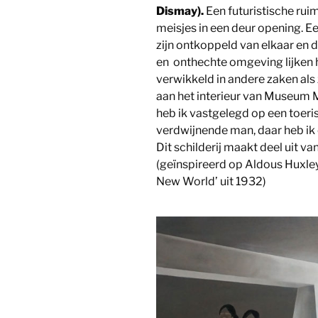
Dismay).
Een futuristische rui
meisjes in een deur opening. Ee
zijn ontkoppeld van elkaar en d
en onthechte omgeving lijken h
verwikkeld in andere zaken als ze
aan het interieur van Museum
heb ik vastgelegd op een toeris
verdwijnende man, daar heb ik 
Dit schilderij maakt deel uit v
(geïnspireerd op Aldous Huxley
New World’ uit 1932)