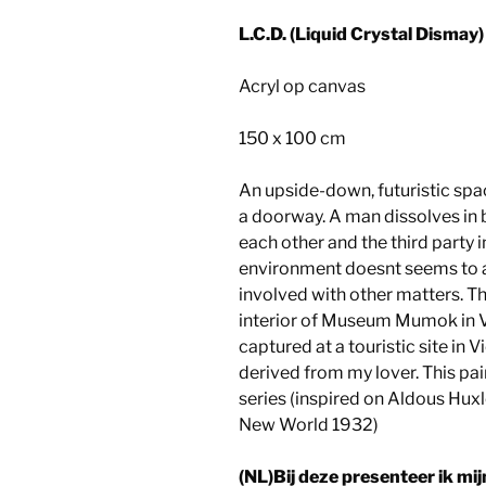
L.C.D. (Liquid Crystal Dismay
Acryl op canvas
150 x 100 cm
An upside-down, futuristic spa
a doorway. A man dissolves in b
each other and the third party 
environment doesnt seems to 
involved with other matters. T
interior of Museum Mumok in Vi
captured at a touristic site in 
derived from my lover. This pai
series (inspired on Aldous Huxl
New World 1932)
(NL)Bij deze presenteer ik mij