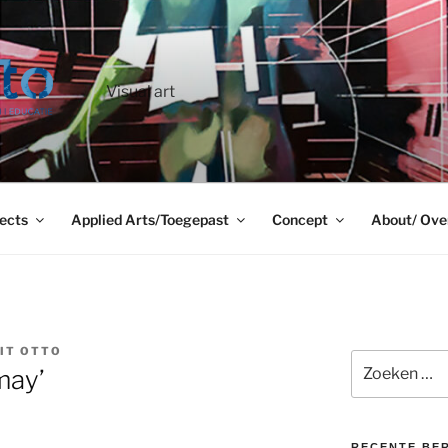
Visual art
ects
Applied Arts/Toegepast
Concept
About/ Ove
IT OTTO
Zoeken
may’
naar:
RECENTE BE