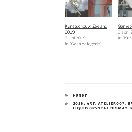
Kunstschouw, Zeeland
Gameb
2019
3 april
3 juni 2019
In "Kun
In "Geen categorie"
CATEGORIEËN
KUNST
TAGS
2018
,
ART
,
ATELIER007
,
B
LIQUID CRYSTAL DISMAY
,