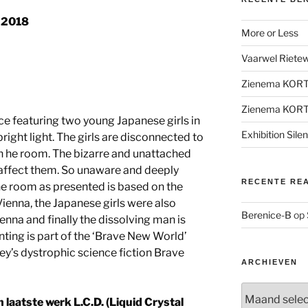
) 2018
More or Less
Vaarwel Rietewe
Zienema KOR
Zienema KOR
ce featuring two young Japanese girls in
Exhibition Sile
right light. The girls are disconnected to
in he room. The bizarre and unattached
affect them. So unaware and deeply
RECENTE RE
he room as presented is based on the
enna, the Japanese girls were also
Berenice-B
op
Vienna and finally the dissolving man is
nting is part of the ‘Brave New World’
ey’s dystrophic science fiction Brave
ARCHIEVEN
Archieven
n laatste werk L.C.D. (Liquid Crystal