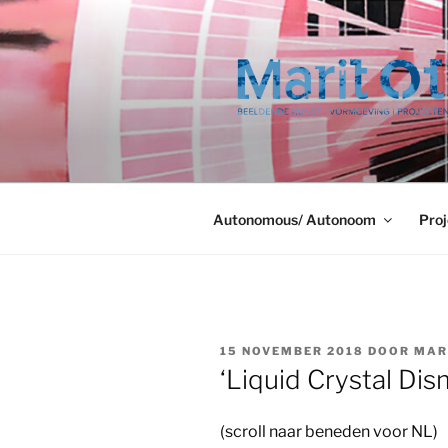
Ga
naar
de
inhoud
Autonomous/ Autonoom
Proj
GEPLAATST
15 NOVEMBER 2018
DOOR
MAR
OP
‘Liquid Crystal Dis
(scroll naar beneden voor NL)