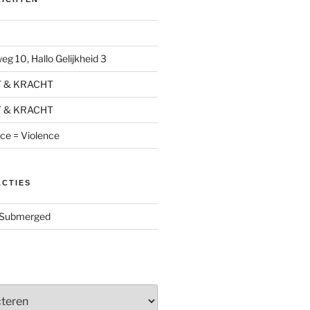
g 10, Hallo Gelijkheid 3
T & KRACHT
T & KRACHT
nce = Violence
ACTIES
Submerged