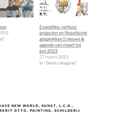
oys
Exposities, verhuur,
 2019
projecten en filosofische
st"
gesprekken || nieuws &
agenda van maart tot
juni 2023
27 maart 2023
In "Geen categorie"
RAVE NEW WORLD
,
KUNST
,
L.C.D.
,
MARIT OTTO
,
PAINTING
,
SCHILDERIJ