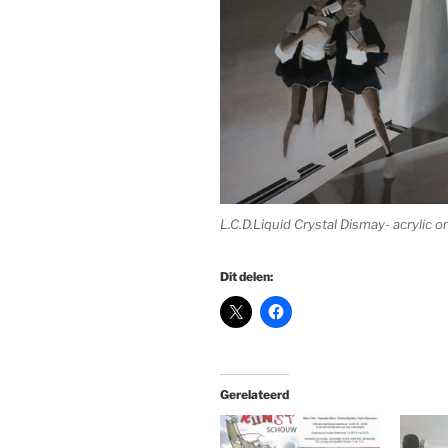
L.C.D.Liquid Crystal Dismay- acrylic
Dit delen:
Gerelateerd