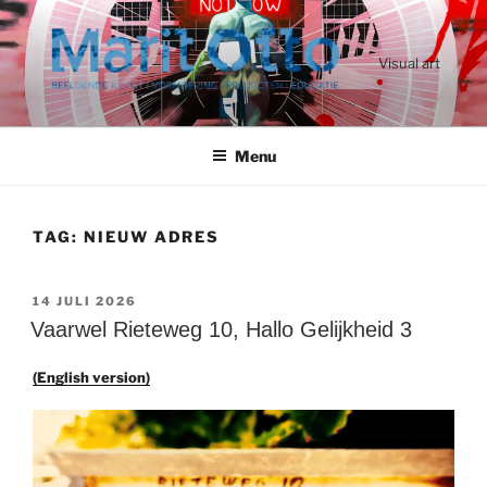
Ga
naar
de
Visual art
inhoud
Menu
TAG:
NIEUW ADRES
GEPLAATST
14 JULI 2026
OP
Vaarwel Rieteweg 10, Hallo Gelijkheid 3
(English version)