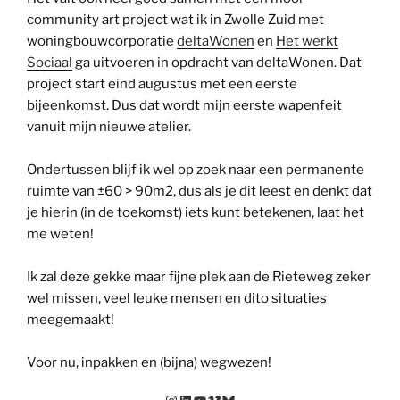
community art project wat ik in Zwolle Zuid met
woningbouwcorporatie
deltaWonen
en
Het werkt
Sociaal
ga uitvoeren in opdracht van deltaWonen. Dat
project start eind augustus met een eerste
bijeenkomst. Dus dat wordt mijn eerste wapenfeit
vanuit mijn nieuwe atelier.
Ondertussen blijf ik wel op zoek naar een permanente
ruimte van ±60 > 90m2, dus als je dit leest en denkt dat
je hierin (in de toekomst) iets kunt betekenen, laat het
me weten!
Ik zal deze gekke maar fijne plek aan de Rieteweg zeker
wel missen, veel leuke mensen en dito situaties
meegemaakt!
Voor nu, inpakken en (bijna) wegwezen!
Instagram
LinkedIn
YouTube
Vimeo
Bluesky